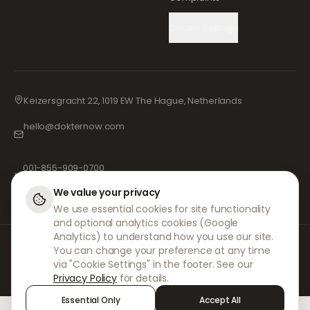
Cookie Settings
Keizersgracht 22, 1019 EW The Hague, Netherlands
hello@dokternow.com
001-855-909-0700
📞
We value your privacy
We use essential cookies for site functionality
and optional analytics cookies (Google
Analytics) to understand how you use our site.
Na DokterNow, trabalhamos com médicos e farmácias totalmente
You can change your preference at any time
registados e profissionais de saúde experientes para garantir que as
via "Cookie Settings" in the footer. See our
suas prescrições sejam geridas de forma segura e com o máximo
Privacy Policy
for details.
cuidado. Os nossos prescritores independentes registados tratam de
todas as consultas e prescrições. As nossas farmácias parceiras
Essential Only
Accept All
tratam da dispensa e do envio de medicamentos.