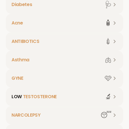
🩺
Diabetes
🧴
Acne
💉
ANTIBIOTICS
🫁
Asthma
🩷
GYNE
🔬
LOW
TESTOSTERONE
😴
NARCOLEPSY