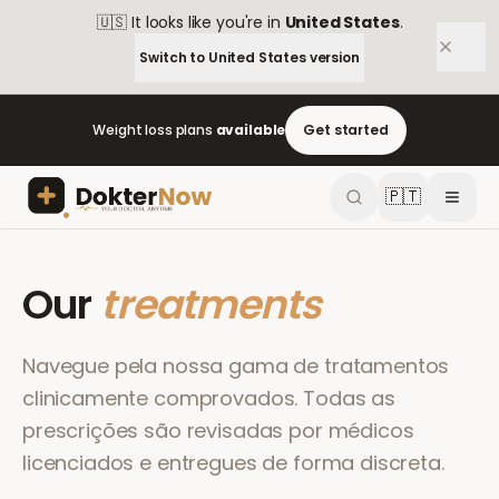
🇺🇸
It looks like you're in
United States
.
Switch to
United States
version
Weight loss plans
available
Get started
🇵🇹
Our
treatments
Navegue pela nossa gama de tratamentos
clinicamente comprovados. Todas as
prescrições são revisadas por médicos
licenciados e entregues de forma discreta.