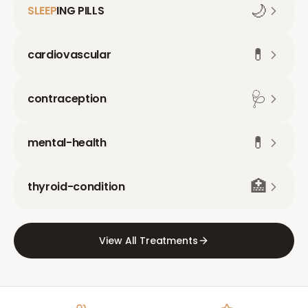
🌙
SLEEP
ING PILLS
💊
cardiovascular
🩺
contraception
💊
mental-health
🏥
thyroid-condition
View All Treatments