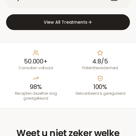
View All Treatments
50.000+
4.8/5
Consulten voltooid
Patiënttevredenheid
98%
100%
Recepten dezelfde dag
Gelicentieerd & gereguleerd
goedgekeurd
Weet u niet zeker welke