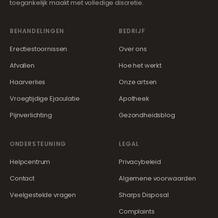
toegankelijk maakt met volledige discretie.
BEHANDELINGEN
BEDRIJF
Erectiestoornissen
Over ons
Afvallen
Hoe het werkt
Haarverlies
Onze artsen
Vroegtijdige Ejaculatie
Apotheek
Pijnverlichting
Gezondheidsblog
ONDERSTEUNING
LEGAL
Helpcentrum
Privacybeleid
Contact
Algemene voorwaarden
Veelgestelde vragen
Sharps Disposal
Complaints