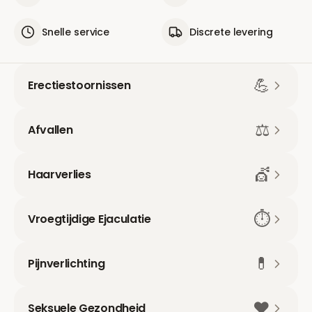
Snelle service
Discrete levering
💪
Erectiestoornissen
⚖️
Afvallen
💇
Haarverlies
⏱️
Vroegtijdige Ejaculatie
💊
Pijnverlichting
❤️
Seksuele Gezondheid