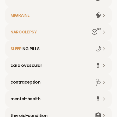
🧠
MIGRAINE
😴
NARCOLEPSY
🌙
SLEEP
ING PILLS
💊
cardiovascular
🩺
contraception
💊
mental-health
🏥
thyroid-condition