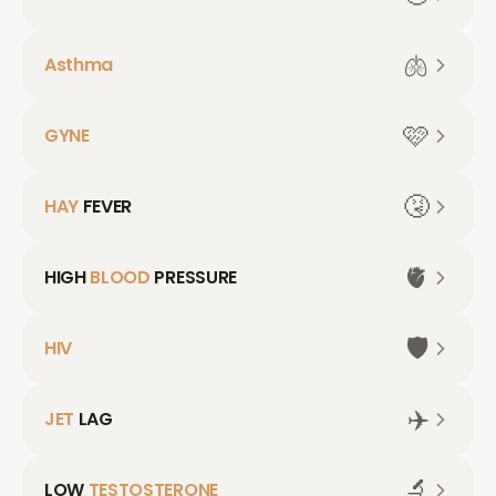
🫁
Asthma
🩷
GYNE
🤧
HAY
FEVER
🫀
HIGH
BLOOD
PRESSURE
🛡️
HIV
✈️
JET
LAG
🔬
LOW
TESTOSTERONE