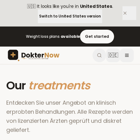
🇺🇸
It looks like you're in
United States
.
Switch to
United States
version
Weight loss plans
available
Get started
🇩🇪
Our
treatments
Entdecken Sie unser Angebot an klinisch
erprobten Behandlungen. Alle Rezepte werden
von lizenzierten Ärzten geprüft und diskret
geliefert.