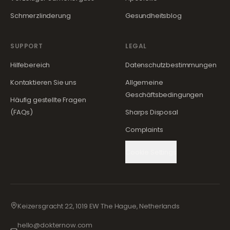
Schmerzlinderung
Gesundheitsblog
SUPPORT
LEGAL
Hilfebereich
Datenschutzbestimmungen
Kontaktieren Sie uns
Allgemeine
Geschäftsbedingungen
Häufig gestellte Fragen
(FAQs)
Sharps Disposal
Complaints
Cookie Settings
Keizersgracht 22, 1019 EW The Hague, Netherlands
hello@dokternow.com