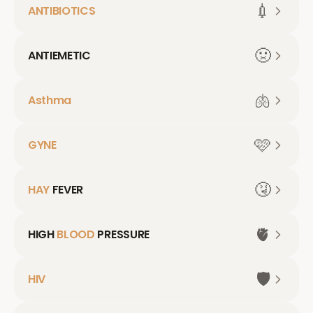
💉
ANTIBIOTICS
🤢
ANTIEMETIC
🫁
Asthma
🩷
GYNE
🤧
HAY
FEVER
🫀
HIGH
BLOOD
PRESSURE
🛡️
HIV