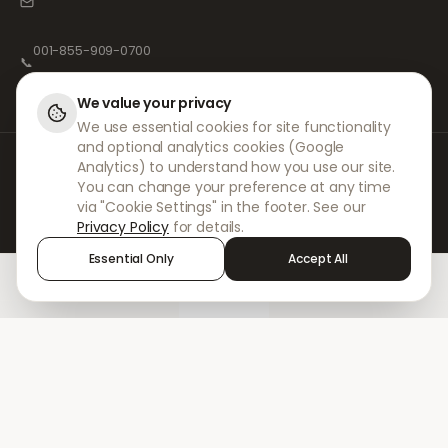
001-855-909-0700
📞
We value your privacy
We use essential cookies for site functionality
and optional analytics cookies (Google
Bei DokterNow arbeiten wir mit vollständig registrierten Ärzten und
Analytics) to understand how you use our site.
Apotheken sowie erfahrenen medizinischen Fachkräften zusammen, um
You can change your preference at any time
sicherzustellen, dass Ihre Rezepte sicher und mit größter Sorgfalt
via "Cookie Settings" in the footer. See our
verwaltet werden. Unsere registrierten unabhängigen Verschreiber
Privacy Policy
for details.
übernehmen alle Konsultationen und Verschreibungen. Unsere
Partnerapotheken kümmern sich um die Abgabe und den Versand der
Essential Only
Accept All
Medikamente.
Home
Treatments
Chat
Alerts
Sign in
© 2026 DokterNow. Alle Rechte vorbehalten.
Staff Portal
AMEX