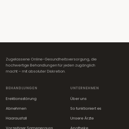
Zugelassene Online-Gesundheitsversorgung, die
hochwertige Behandlungen für jeden zugänglich
macht – mit absoluter Diskretion.
BEHANDLUNGEN
UNTERNEHMEN
Erektionsstörung
Über uns
Abnehmen
So funktioniert es
Haarausfall
Unsere Ärzte
Vorzeitiger Samenerguss
Apotheke