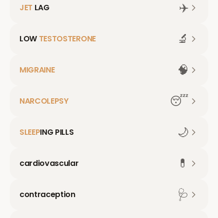
✈️
JET
LAG
🔬
LOW
TESTOSTERONE
🧠
MIGRAINE
😴
NARCOLEPSY
🌙
SLEEP
ING PILLS
💊
cardiovascular
🩺
contraception