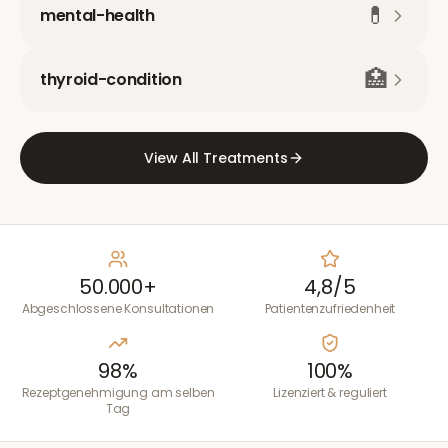
💊
mental-health
🏥
thyroid-condition
View All Treatments
50.000+
4,8/5
Abgeschlossene Konsultationen
Patientenzufriedenheit
98%
100%
Rezeptgenehmigung am selben
Lizenziert & reguliert
Tag