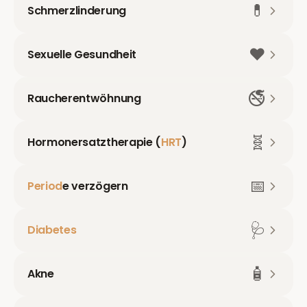
💊
Schmerzlinderung
❤️
Sexuelle Gesundheit
🚭
Raucherentwöhnung
🧬
Hormonersatztherapie (
HRT
)
📅
Period
e verzögern
🩺
Diabetes
🧴
Akne