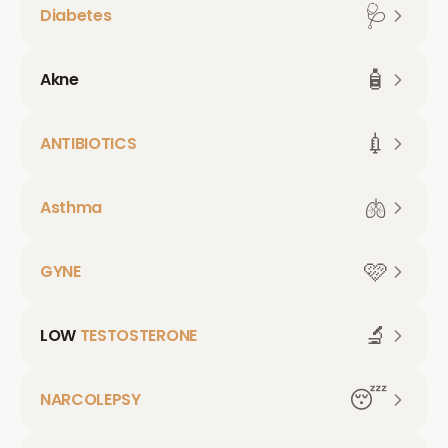
🩺
Diabetes
🧴
Akne
💉
ANTIBIOTICS
🫁
Asthma
🩷
GYNE
🔬
LOW
TESTOSTERONE
😴
NARCOLEPSY