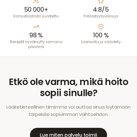
50 000+
4.8/5
Konsultaatiota suoritettu
Potilastyytyväisyys
98 %
100 %
Reseptit hyväksytty samana
Lisensoitu ja säädelty
päivänä
Etkö ole varma, mikä hoito
sopii sinulle?
Lääketieteellinen tiimimme voi auttaa sinua löytämään
tarpeisiisi sopivimman vaihtoehdon.
Lue miten palvelu toimii