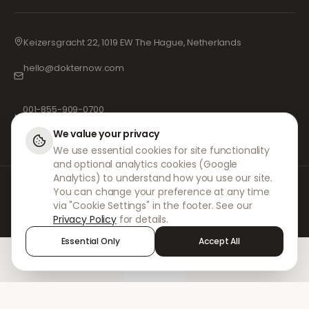
Keizersgracht 22, 1019 EW The Hague, Netherlands
hello@dokternow.com
001-855-909-0700
📞
We value your privacy
We use essential cookies for site functionality
and optional analytics cookies (Google
Analytics) to understand how you use our site.
DokterNow tekee yhteistyötä rekisteröityjen lääkäreiden, apteekkien ja
You can change your preference at any time
kokeneiden lääketieteen ammattilaisten kanssa varmistaakseen, että
via "Cookie Settings" in the footer. See our
reseptisi käsitellään turvallisesti ja äärimmäisellä huolellisuudella.
Privacy Policy
for details.
Rekisteröidyt riippumattomat reseptinkirjoittajamme vastaavat kaikista
konsultaatioista ja lääkemääräyksistä. Kumppaniapteekkimme
Essential Only
Accept All
huolehtivat lääkkeiden toimittamisesta ja postituksesta.
Home
Treatments
Chat
Alerts
Sign in
© 2026 DokterNow. Kaikki oikeudet pidätetään.
Staff Portal