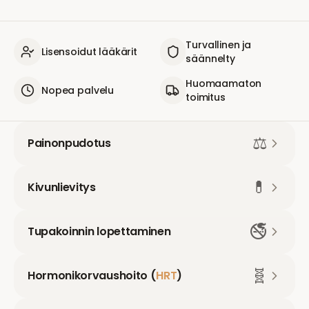
Turvallinen ja
Lisensoidut lääkärit
säännelty
Huomaamaton
Nopea palvelu
toimitus
⚖️
Painonpudotus
💊
Kivunlievitys
🚭
Tupakoinnin lopettaminen
🧬
Hormonikorvaushoito (
HRT
)