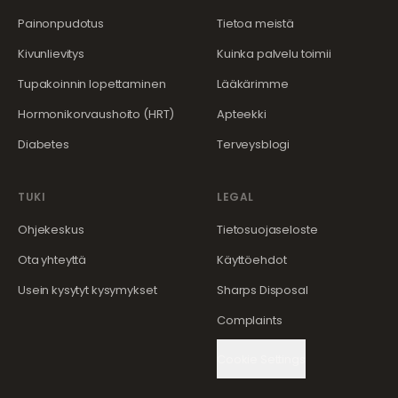
Painonpudotus
Tietoa meistä
Kivunlievitys
Kuinka palvelu toimii
Tupakoinnin lopettaminen
Lääkärimme
Hormonikorvaushoito (HRT)
Apteekki
Diabetes
Terveysblogi
TUKI
LEGAL
Ohjekeskus
Tietosuojaseloste
Ota yhteyttä
Käyttöehdot
Usein kysytyt kysymykset
Sharps Disposal
Complaints
Cookie Settings