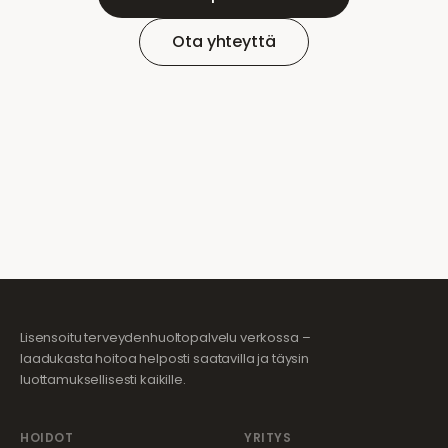
Ota yhteyttä
Lisensoitu terveydenhuoltopalvelu verkossa –
laadukasta hoitoa helposti saatavilla ja täysin
luottamuksellisesti kaikille.
HOIDOT
YRITYS