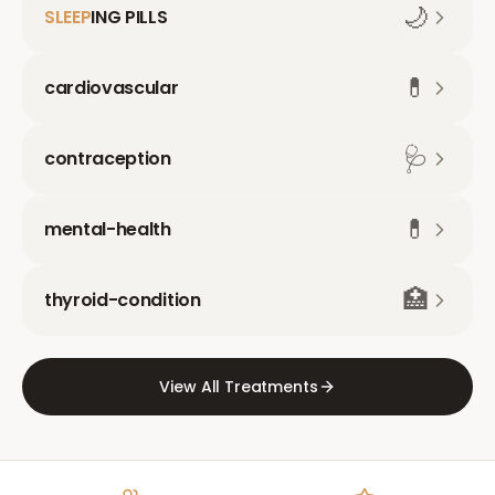
🌙
SLEEP
ING PILLS
💊
cardiovascular
🩺
contraception
💊
mental-health
🏥
thyroid-condition
View All Treatments