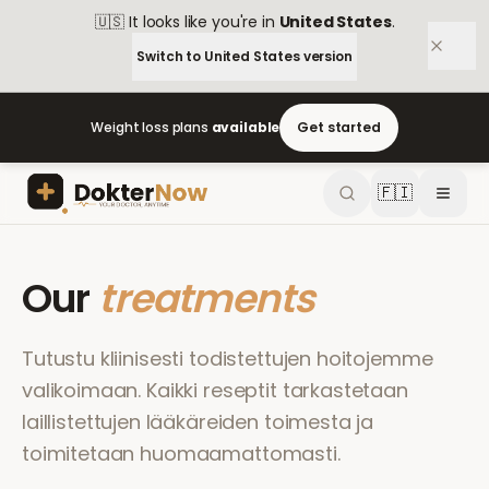
🇺🇸
It looks like you're in
United States
.
Switch to
United States
version
Weight loss plans
available
Get started
🇫🇮
Our
treatments
Tutustu kliinisesti todistettujen hoitojemme
valikoimaan. Kaikki reseptit tarkastetaan
laillistettujen lääkäreiden toimesta ja
toimitetaan huomaamattomasti.