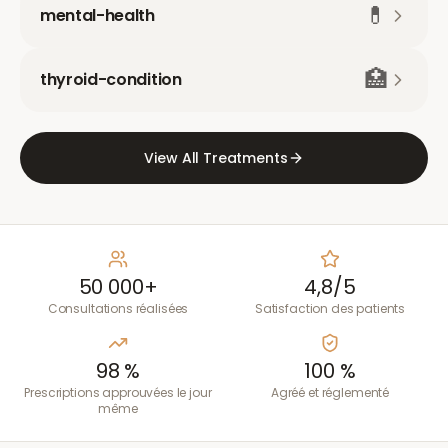
💊
mental-health
🏥
thyroid-condition
View All Treatments
50 000+
4,8/5
Consultations réalisées
Satisfaction des patients
98 %
100 %
Prescriptions approuvées le jour
Agréé et réglementé
même