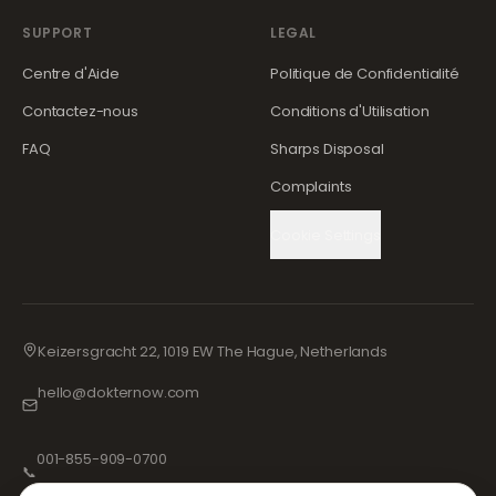
SUPPORT
LEGAL
Centre d'Aide
Politique de Confidentialité
Contactez-nous
Conditions d'Utilisation
FAQ
Sharps Disposal
Complaints
Cookie Settings
Keizersgracht 22, 1019 EW The Hague, Netherlands
hello@dokternow.com
001-855-909-0700
📞