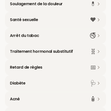
💊
Soulagement de la douleur
❤️
Santé sexuelle
🚭
Arrêt du tabac
🧬
Traitement hormonal substitutif
📅
Retard de règles
🩺
Diabète
🧴
Acné