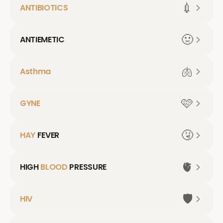
💉
ANTIBIOTICS
🤢
ANTIEMETIC
🫁
Asthma
🩷
GYNE
🤧
HAY
FEVER
🫀
HIGH
BLOOD
PRESSURE
🛡️
HIV