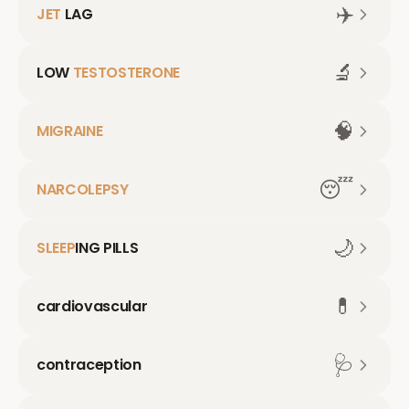
✈️
JET
LAG
🔬
LOW
TESTOSTERONE
🧠
MIGRAINE
😴
NARCOLEPSY
🌙
SLEEP
ING PILLS
💊
cardiovascular
🩺
contraception