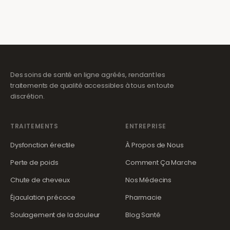
Des soins de santé en ligne agréés, rendant les
traitements de qualité accessibles à tous en toute
discrétion.
TRAITEMENTS
ENTREPRISE
Dysfonction érectile
À Propos de Nous
Perte de poids
Comment Ça Marche
Chute de cheveux
Nos Médecins
Éjaculation précoce
Pharmacie
Soulagement de la douleur
Blog Santé