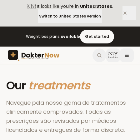
🇺🇸
It looks like you're in
United States
.
Switch to
United States
version
Weight loss plans
available
Get started
🇵🇹
Our
treatments
Navegue pela nossa gama de tratamentos
clinicamente comprovados. Todas as
prescrições são revisadas por médicos
licenciados e entregues de forma discreta.