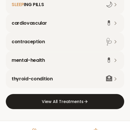
🌙
SLEEP
ING PILLS
💊
cardiovascular
🩺
contraception
💊
mental-health
🏥
thyroid-condition
View All Treatments