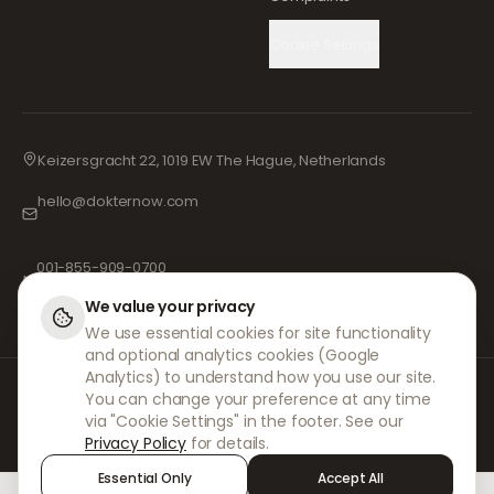
Cookie Settings
Keizersgracht 22, 1019 EW The Hague, Netherlands
hello@dokternow.com
001-855-909-0700
📞
We value your privacy
We use essential cookies for site functionality
and optional analytics cookies (Google
Analytics) to understand how you use our site.
Na DokterNow, trabalhamos com médicos e farmácias totalmente
You can change your preference at any time
registados e profissionais de saúde experientes para garantir que as
via "Cookie Settings" in the footer. See our
suas prescrições sejam geridas de forma segura e com o máximo
Privacy Policy
for details.
cuidado. Os nossos prescritores independentes registados tratam de
todas as consultas e prescrições. As nossas farmácias parceiras
Essential Only
Accept All
tratam da dispensa e do envio de medicamentos.