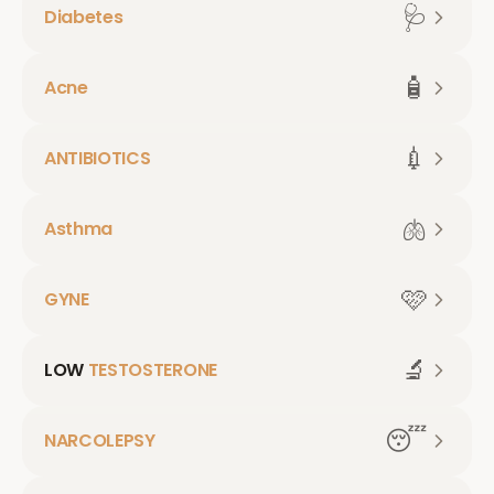
🩺
Diabetes
🧴
Acne
💉
ANTIBIOTICS
🫁
Asthma
🩷
GYNE
🔬
LOW
TESTOSTERONE
😴
NARCOLEPSY