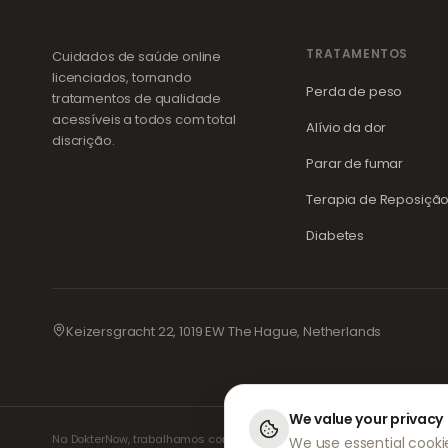
TRATAMENTOS
Cuidados de saúde online
licenciados, tornando
Perda de peso
tratamentos de qualidade
acessíveis a todos com total
Alívio da dor
discrição.
Parar de fumar
Terapia de Reposiçã
Diabetes
Keizersgracht 22, 1019 EW The Hague, Netherlands
We value your privacy
Na DokterNow, trabalhamos com médicos e farmácias totalmente regist
We use essential cookie