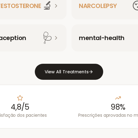
🔬
TESTOSTERONE
NARCOLEPSY
🩺
aception
mental-health
View All Treatments
4,8/5
98%
isfação dos pacientes
Prescrições aprovadas no 