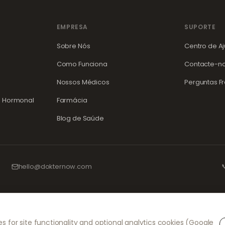
EMPRESA
SUPORTE
Sobre Nós
Centro de A
Como Funciona
Contacte-n
Nossos Médicos
Perguntas F
o Hormonal
Farmácia
Blog de Saúde
hello@dokternow.com

ados e profissionais de saúde experientes para garantir que as suas prescriç
s for site functionality and optional analytics cookies (Google