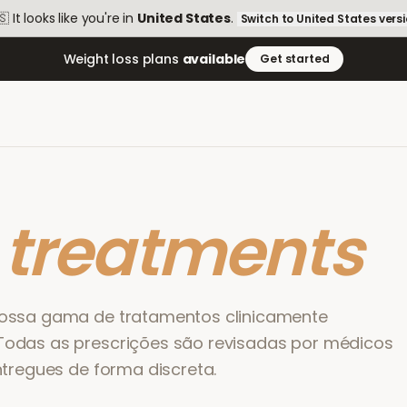
🇸
It looks like you're in
United States
.
Switch to
United States
vers
Weight loss plans
available
Get started
r
treatments
ossa gama de tratamentos clinicamente
odas as prescrições são revisadas por médicos
ntregues de forma discreta.