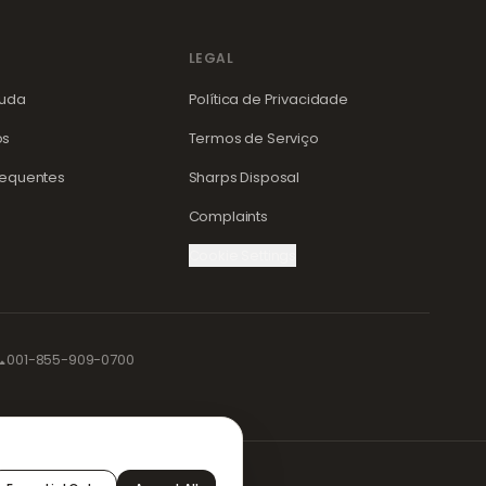
LEGAL
juda
Política de Privacidade
os
Termos de Serviço
requentes
Sharps Disposal
Complaints
Cookie Settings

001-855-909-0700
ões sejam