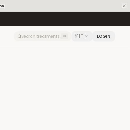
ion
🇵🇹
LOGIN
⌘K