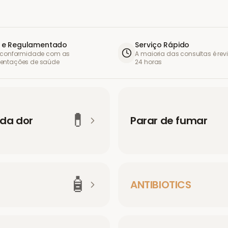
 e Regulamentado
Serviço Rápido
l conformidade com as
A maioria das consultas é re
entações de saúde
24 horas
💊
 da dor
Parar de fumar
🧴
ANTIBIOTICS