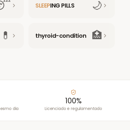
😴
🌙
SLEEP
ING PILLS
💊
🏥
thyroid-condition
100%
mesmo dia
Licenciado e regulamentado