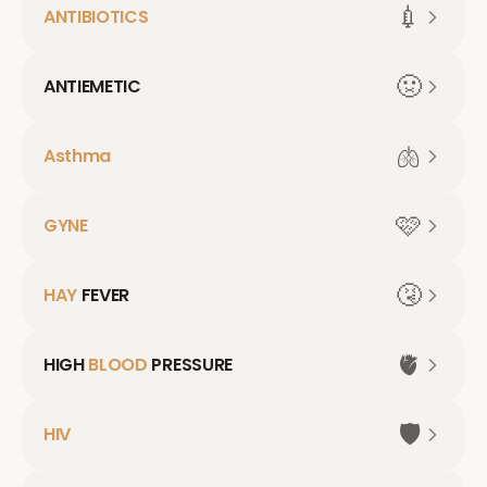
💉
ANTIBIOTICS
🤢
ANTIEMETIC
🫁
Asthma
🩷
GYNE
🤧
HAY
FEVER
🫀
HIGH
BLOOD
PRESSURE
🛡️
HIV