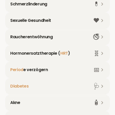
💊
Schmerzlinderung
❤️
Sexuelle Gesundheit
🚭
Raucherentwöhnung
🧬
Hormonersatztherapie (
HRT
)
📅
Period
e verzögern
🩺
Diabetes
🧴
Akne