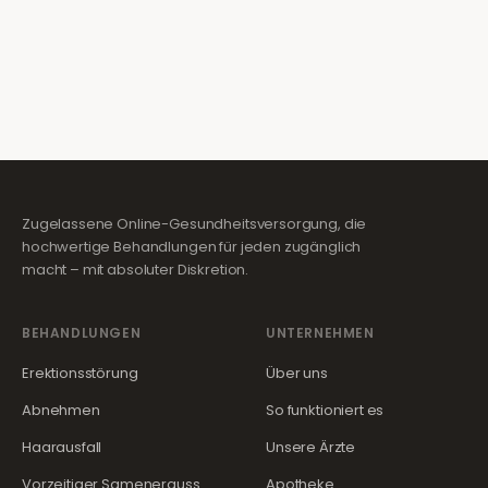
Zugelassene Online-Gesundheitsversorgung, die
hochwertige Behandlungen für jeden zugänglich
macht – mit absoluter Diskretion.
BEHANDLUNGEN
UNTERNEHMEN
Erektionsstörung
Über uns
Abnehmen
So funktioniert es
Haarausfall
Unsere Ärzte
Vorzeitiger Samenerguss
Apotheke