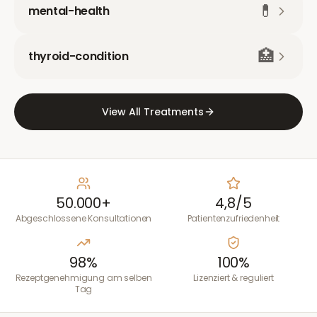
💊
mental-health
🏥
thyroid-condition
View All Treatments
50.000+
4,8/5
Abgeschlossene Konsultationen
Patientenzufriedenheit
98%
100%
Rezeptgenehmigung am selben
Lizenziert & reguliert
Tag