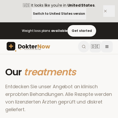
🇺🇸
It looks like you're in
United States
.
Switch to
United States
version
Weight loss plans
available
Get started
🇩🇪
Our
treatments
Entdecken Sie unser Angebot an klinisch
erprobten Behandlungen. Alle Rezepte werden
von lizenzierten Ärzten geprüft und diskret
geliefert.