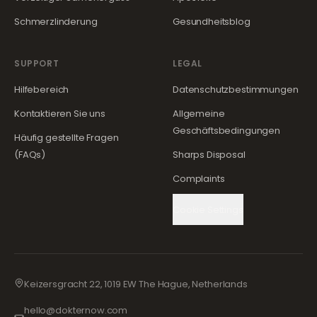
Schmerzlinderung
Gesundheitsblog
SUPPORT
LEGAL
Hilfebereich
Datenschutzbestimmungen
Kontaktieren Sie uns
Allgemeine
Geschäftsbedingungen
Häufig gestellte Fragen
(FAQs)
Sharps Disposal
Complaints
Cookie Settings
Keizersgracht 22, 1019 EW The Hague, Netherlands
hello@dokternow.com