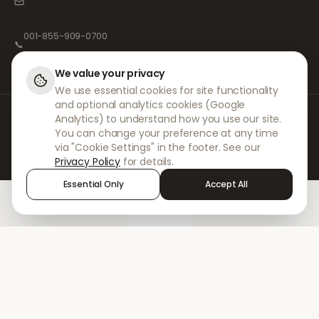
001-855-909-0700
📞
We value your privacy
We use essential cookies for site functionality
and optional analytics cookies (Google
Bei DokterNow arbeiten wir mit vollständig registrierten Ärzten und
Analytics) to understand how you use our site.
Apotheken sowie erfahrenen medizinischen Fachkräften zusammen, um
You can change your preference at any time
sicherzustellen, dass Ihre Rezepte sicher und mit größter Sorgfalt
via "Cookie Settings" in the footer. See our
verwaltet werden. Unsere registrierten unabhängigen Verschreiber
Privacy Policy
for details.
übernehmen alle Konsultationen und Verschreibungen. Unsere
Partnerapotheken kümmern sich um die Abgabe und den Versand der
Essential Only
Accept All
Medikamente.
Home
Treatments
Chat
Alerts
Sign in
© 2026 DokterNow. Alle Rechte vorbehalten.
Staff Portal
AMEX