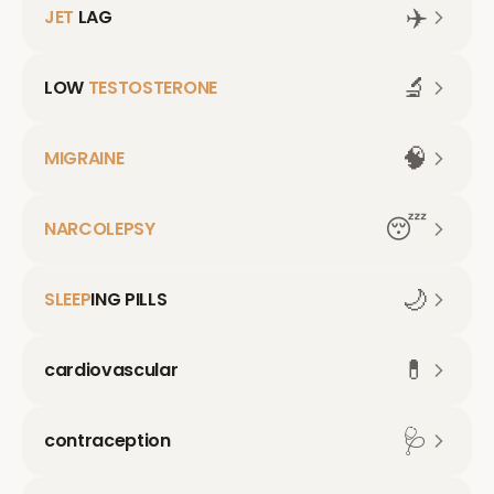
✈️
JET
LAG
🔬
LOW
TESTOSTERONE
🧠
MIGRAINE
😴
NARCOLEPSY
🌙
SLEEP
ING PILLS
💊
cardiovascular
🩺
contraception