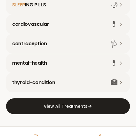
🌙
SLEEP
ING PILLS
💊
cardiovascular
🩺
contraception
💊
mental-health
🏥
thyroid-condition
View All Treatments