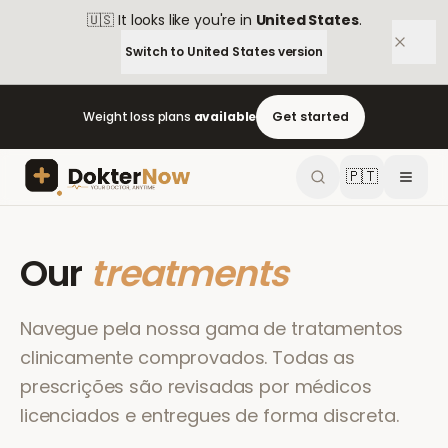
🇺🇸
It looks like you're in
United States
.
Switch to
United States
version
Weight loss plans
available
Get started
🇵🇹
Our
treatments
Navegue pela nossa gama de tratamentos
clinicamente comprovados. Todas as
prescrições são revisadas por médicos
licenciados e entregues de forma discreta.