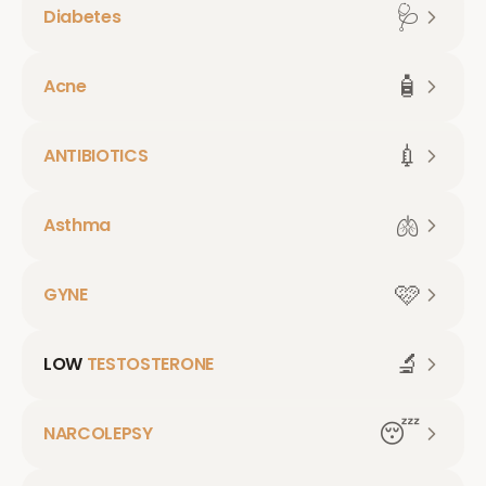
🩺
Diabetes
🧴
Acne
💉
ANTIBIOTICS
🫁
Asthma
🩷
GYNE
🔬
LOW
TESTOSTERONE
😴
NARCOLEPSY