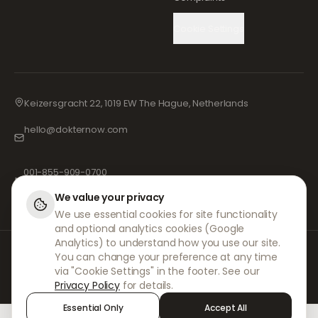
Cookie Settings
Keizersgracht 22, 1019 EW The Hague, Netherlands
hello@dokternow.com
001-855-909-0700
📞
We value your privacy
We use essential cookies for site functionality
and optional analytics cookies (Google
Analytics) to understand how you use our site.
Na DokterNow, trabalhamos com médicos e farmácias totalmente
You can change your preference at any time
registados e profissionais de saúde experientes para garantir que as
via "Cookie Settings" in the footer. See our
suas prescrições sejam geridas de forma segura e com o máximo
Privacy Policy
for details.
cuidado. Os nossos prescritores independentes registados tratam de
todas as consultas e prescrições. As nossas farmácias parceiras
Essential Only
Accept All
tratam da dispensa e do envio de medicamentos.