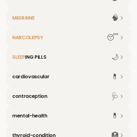
🧠
MIGRAINE
😴
NARCOLEPSY
🌙
SLEEP
ING PILLS
💊
cardiovascular
🩺
contraception
💊
mental-health
🏥
thyroid-condition