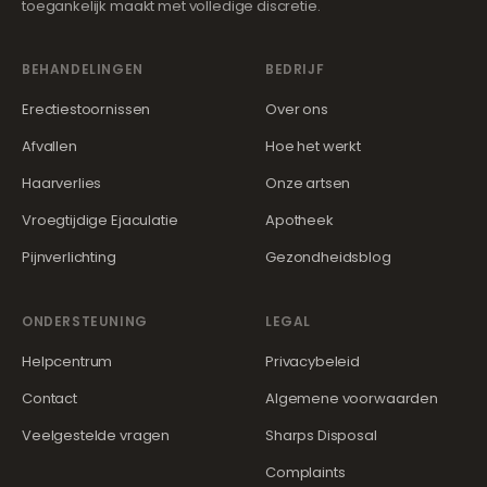
toegankelijk maakt met volledige discretie.
BEHANDELINGEN
BEDRIJF
Erectiestoornissen
Over ons
Afvallen
Hoe het werkt
Haarverlies
Onze artsen
Vroegtijdige Ejaculatie
Apotheek
Pijnverlichting
Gezondheidsblog
ONDERSTEUNING
LEGAL
Helpcentrum
Privacybeleid
Contact
Algemene voorwaarden
Veelgestelde vragen
Sharps Disposal
Complaints