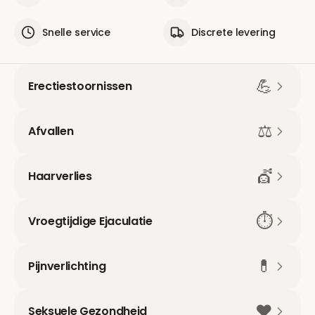
Snelle service
Discrete levering
💪
Erectiestoornissen
⚖️
Afvallen
💇
Haarverlies
⏱️
Vroegtijdige Ejaculatie
💊
Pijnverlichting
❤️
Seksuele Gezondheid