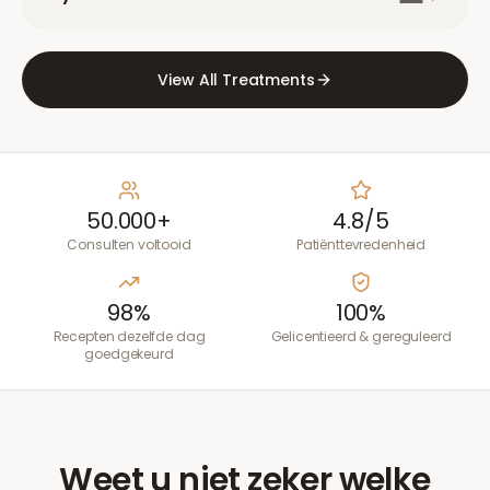
View All Treatments
50.000+
4.8/5
Consulten voltooid
Patiënttevredenheid
98%
100%
Recepten dezelfde dag
Gelicentieerd & gereguleerd
goedgekeurd
Weet u niet zeker welke