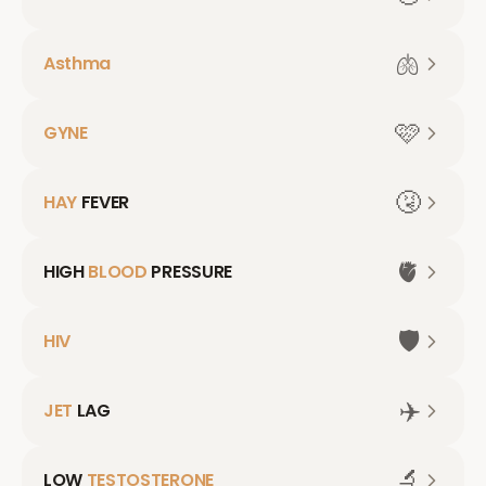
🫁
Asthma
🩷
GYNE
🤧
HAY
FEVER
🫀
HIGH
BLOOD
PRESSURE
🛡️
HIV
✈️
JET
LAG
🔬
LOW
TESTOSTERONE