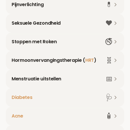
💊
Pijnverlichting
❤️
Seksuele Gezondheid
🚭
Stoppen met Roken
🧬
Hormoonvervangingstherapie (
HRT
)
📅
Menstruatie uitstellen
🩺
Diabetes
🧴
Acne