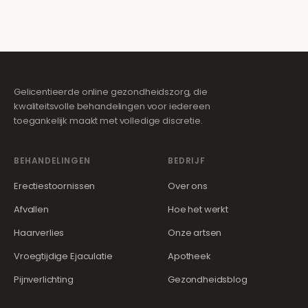
Gelicentieerde online gezondheidszorg, die
kwaliteitsvolle behandelingen voor iedereen
toegankelijk maakt met volledige discretie.
BEHANDELINGEN
BEDRIJF
Erectiestoornissen
Over ons
Afvallen
Hoe het werkt
Haarverlies
Onze artsen
Vroegtijdige Ejaculatie
Apotheek
Pijnverlichting
Gezondheidsblog