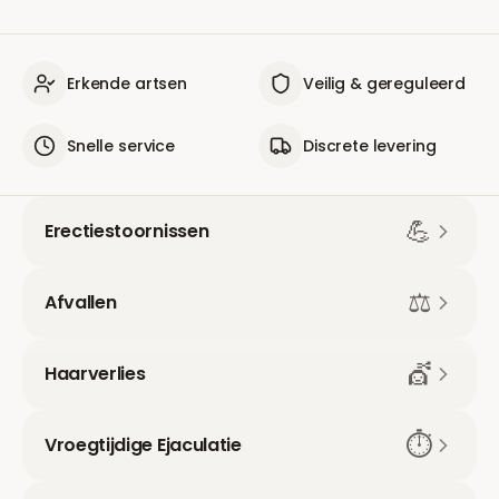
Erkende artsen
Veilig & gereguleerd
Snelle service
Discrete levering
💪
Erectiestoornissen
⚖️
Afvallen
💇
Haarverlies
⏱️
Vroegtijdige Ejaculatie