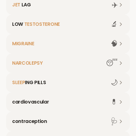
✈️
JET
LAG
🔬
LOW
TESTOSTERONE
🧠
MIGRAINE
😴
NARCOLEPSY
🌙
SLEEP
ING PILLS
💊
cardiovascular
🩺
contraception