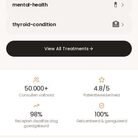
💊
mental-health
🏥
thyroid-condition
View All Treatments
50.000+
4.8/5
Consulten voltooid
Patiënttevredenheid
98%
100%
Recepten dezelfde dag
Gelicentieerd & gereguleerd
goedgekeurd