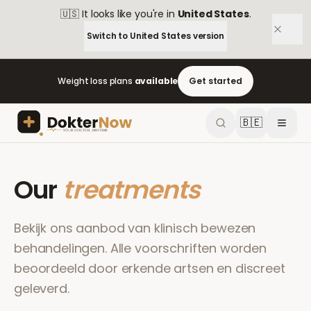
🇺🇸
It looks like you're in
United States
.
Switch to
United States
version
Weight loss plans
available
Get started
🇧🇪
Our
treatments
Bekijk ons aanbod van klinisch bewezen
behandelingen. Alle voorschriften worden
beoordeeld door erkende artsen en discreet
geleverd.