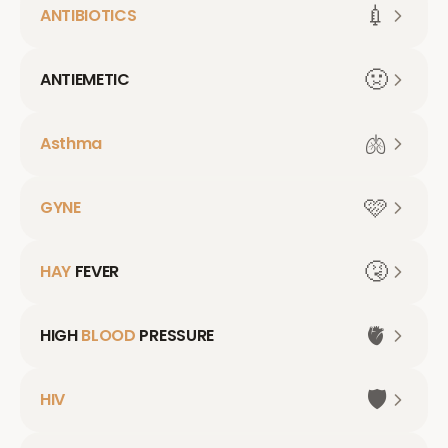
💉
ANTIBIOTICS
🤢
ANTIEMETIC
🫁
Asthma
🩷
GYNE
🤧
HAY
FEVER
🫀
HIGH
BLOOD
PRESSURE
🛡️
HIV