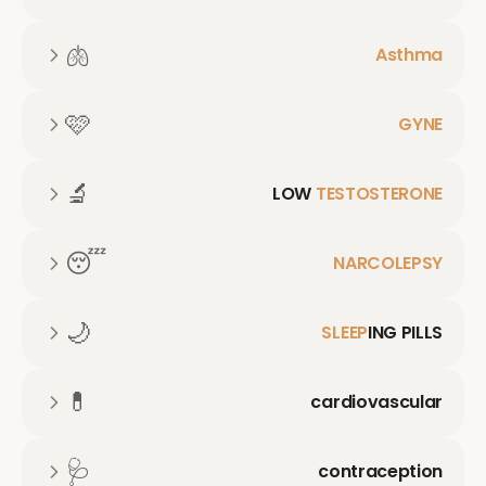
🫁
Asthma
🩷
GYNE
🔬
LOW
TESTOSTERONE
😴
NARCOLEPSY
🌙
SLEEP
ING PILLS
💊
cardiovascular
🩺
contraception