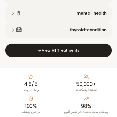
💊
mental-health
🏥
thyroid-condition
View All Treatments
4.8/5
+50,000
استشارة مكتملة
رضا المرضى
100%
98%
وصفات طبية معتمدة في نفس اليوم
مرخص ومنظم