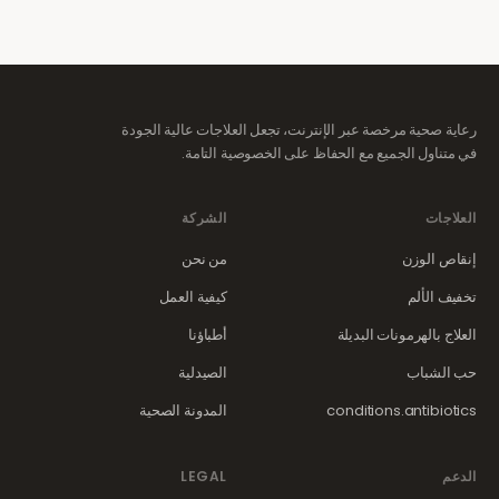
رعاية صحية مرخصة عبر الإنترنت، تجعل العلاجات عالية الجودة
في متناول الجميع مع الحفاظ على الخصوصية التامة.
العلاجات
الشركة
إنقاص الوزن
من نحن
تخفيف الألم
كيفية العمل
العلاج بالهرمونات البديلة
أطباؤنا
حب الشباب
الصيدلية
conditions.antibiotics
المدونة الصحية
الدعم
LEGAL