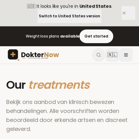
🇺🇸
It looks like you're in
United States
.
Switch to
United States
version
Weight loss plans
available
Get started
🇳🇱
Our
treatments
Bekijk ons aanbod van klinisch bewezen
behandelingen. Alle voorschriften worden
beoordeeld door erkende artsen en discreet
geleverd.