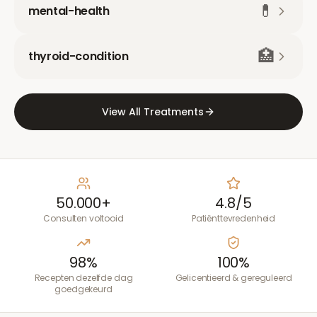
💊
mental-health
🏥
thyroid-condition
View All Treatments
50.000+
4.8/5
Consulten voltooid
Patiënttevredenheid
98%
100%
Recepten dezelfde dag
Gelicentieerd & gereguleerd
goedgekeurd