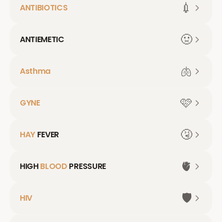
💉
ANTIBIOTICS
🤢
ANTIEMETIC
🫁
Asthma
🩷
GYNE
🤧
HAY
FEVER
🫀
HIGH
BLOOD
PRESSURE
🛡️
HIV