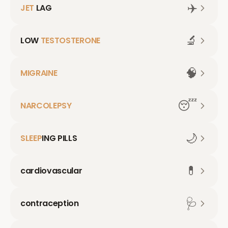
✈️
JET
LAG
🔬
LOW
TESTOSTERONE
🧠
MIGRAINE
😴
NARCOLEPSY
🌙
SLEEP
ING PILLS
💊
cardiovascular
🩺
contraception