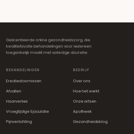
Gelicentieerde online gezondheidszorg, die
kwaliteitsvolle behandelingen voor iedereen
toegankelijk maakt met volledige discretie.
BEHANDELINGEN
BEDRIJF
Erectiestoornissen
Over ons
Afvallen
Hoe het werkt
Haarverlies
Onze artsen
Vroegtijdige Ejaculatie
Apotheek
Pijnverlichting
Gezondheidsblog