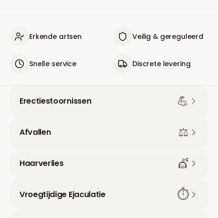
Erkende artsen
Veilig & gereguleerd
Snelle service
Discrete levering
💪
Erectiestoornissen
⚖️
Afvallen
💇
Haarverlies
⏱️
Vroegtijdige Ejaculatie