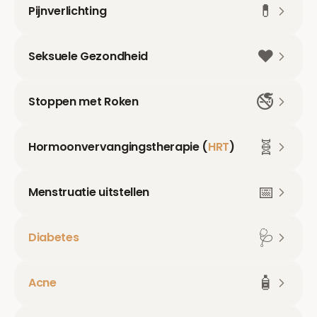
💊
Pijnverlichting
❤️
Seksuele Gezondheid
🚭
Stoppen met Roken
🧬
Hormoonvervangingstherapie (
HRT
)
📅
Menstruatie uitstellen
🩺
Diabetes
🧴
Acne