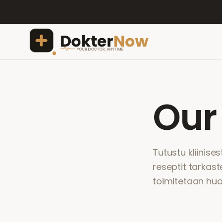
Ou
Tutustu kliinise
reseptit tarkast
toimitetaan h