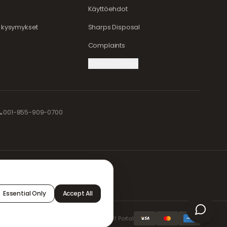
Käyttöehdot
t kysymykset
Sharps Disposal
Complaints
Cookie Settings

001-855-909-0700
sitellään
sistä.
Essential Only
Accept All
Staff Portal
AMEX