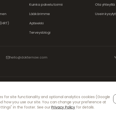
Kuinka palvelu toimii
Ota yhteyttä
inen
Lääkärimme
Usein kysyty
(HRT)
Apteekki
Terveysblogi
hello@dokternow.com

 kokeneiden lääketieteen ammattilaisten kanssa varmistaakseen, että reseptisi kä
ttomat reseptinkirjoittajamme vastaavat kaikista konsultaatioista ja lääkemääräyk
tuksesta.
s for site functionality and optional analytics cookies (Google
nd how you use our site. You can change your preference at
ttings" in the footer. See our
Privacy Policy
for details.