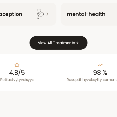
🩺
aception
mental-health
View All Treatments
4.8/5
98 %
Potilastyytyväisyys
Reseptit hyväksytty saman