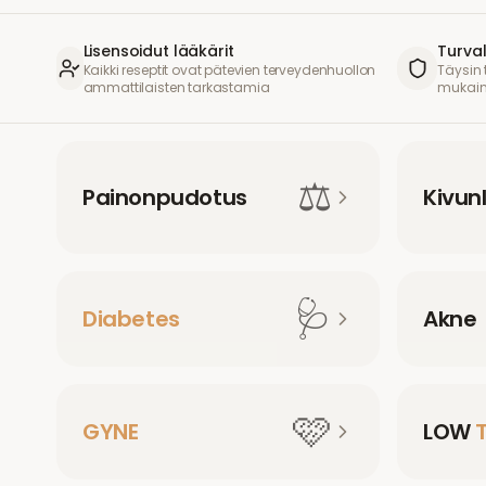
Lisensoidut lääkärit
Turval
Kaikki reseptit ovat pätevien terveydenhuollon
Täysin
ammattilaisten tarkastamia
mukai
⚖️
Painonpudotus
Kivunl
🩺
Diabetes
Akne
🩷
GYNE
LOW