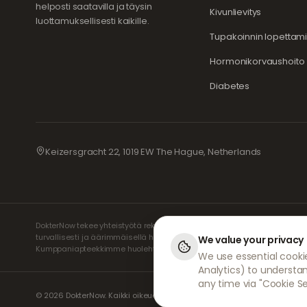
helposti saatavilla ja täysin
Kivunlievitys
luottamuksellisesti kaikille.
Tupakoinnin lopettam
Hormonikorvaushoito 
Diabetes
Keizersgracht 22, 1019 EW The Hague, Netherlands
DokterNow tekee yhteistyötä rekisteröityjen lääkäreiden, apteekkien ja
turvallisesti ja äärimmäisellä huolellisuudella. Rekisteröidyt riippuma
We value your privacy
Kumppaniapteekkimme huolehtivat lääkkeiden toimittamisesta ja posti
We use essential cookie
Analytics) to understa
any time via "Cookie Se
© 2026 DokterNow. Kaikki oikeudet pidätetään.