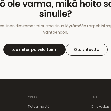
kö ole varma, mikä hoito so
sinulle?
eellinen tiimimme voi auttaa sinua löytämään tarpeisiisi 
vaihtoehdon.
Lue miten palvelu toimii
Ota yhteyttä
YRITYS
TUKI
Tietoa meistä
Ohjekeskus