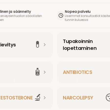
linen ja säännelty
Nopea palvelu
 terveydenhuollon säädösten
Useimmat konsultaatiot käsite
nen
tunnin kuluessa
Tupakoinnin
💊
ievitys
lopettaminen
🧴
ANTIBIOTICS
🔬
TESTOSTERONE
NARCOLEPSY