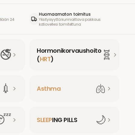
Huomaamaton toimitus
llään 24
Yksityisyyttä kunnioittava pakkaus
kotiovellesi toimitettuna
Hormonikorvaushoito
🚭
🧬
(
HRT
)
💉
🫁
Asthma
😴
🌙
SLEEP
ING PILLS