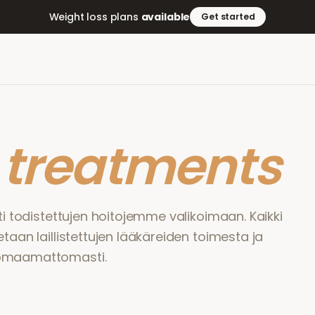
Weight loss plans
available
Get started
r
treatments
sti todistettujen hoitojemme valikoimaan. Kaikki
etaan laillistettujen lääkäreiden toimesta ja
uomaamattomasti.