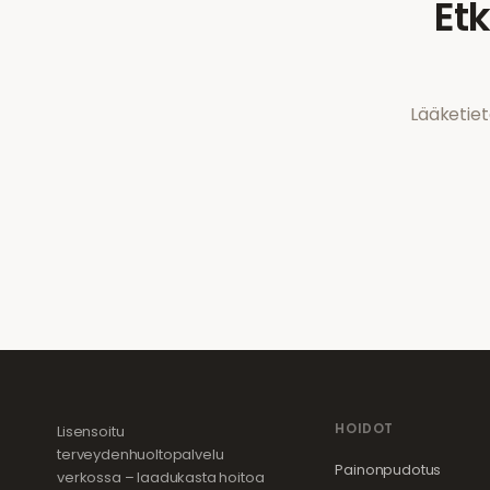
Et
Lääketiet
HOIDOT
Lisensoitu
terveydenhuoltopalvelu
Painonpudotus
verkossa – laadukasta hoitoa