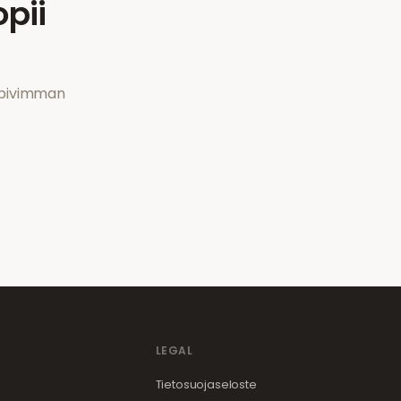
pii
sopivimman
LEGAL
Tietosuojaseloste