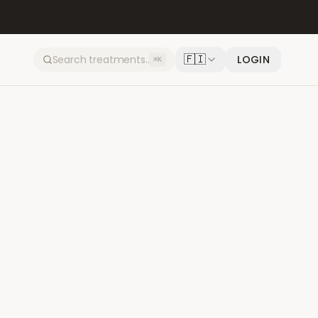
🇫🇮
LOGIN
⌘K