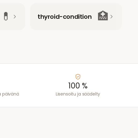
💊
🏥
thyroid-condition
100 %
a päivänä
Lisensoitu ja säädelty