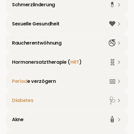
💊
Schmerzlinderung
❤️
Sexuelle Gesundheit
🚭
Raucherentwöhnung
🧬
Hormonersatztherapie (
HRT
)
📅
Period
e verzögern
🩺
Diabetes
🧴
Akne