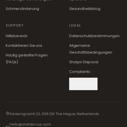
Schmerzlinderung
Gesundheitsblog
SUPPORT
LEGAL
Hilfebereich
Datenschutzbestimmungen
Kontaktieren Sie uns
Allgemeine
Geschäftsbedingungen
Häufig gestellte Fragen
(FAQs)
Sharps Disposal
Complaints
Cookie Settings
Keizersgracht 22, 1019 EW The Hague, Netherlands
hello@dokternow.com