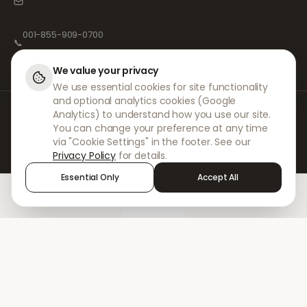
001-855-909-0700
📞
We value your privacy
We use essential cookies for site functionality
and optional analytics cookies (Google
Bei DokterNow arbeiten wir mit vollständig registrierten Ärzten und
Analytics) to understand how you use our site.
Apotheken sowie erfahrenen medizinischen Fachkräften zusammen, um
You can change your preference at any time
sicherzustellen, dass Ihre Rezepte sicher und mit größter Sorgfalt
via "Cookie Settings" in the footer. See our
verwaltet werden. Unsere registrierten unabhängigen Verschreiber
Privacy Policy
for details.
übernehmen alle Konsultationen und Verschreibungen. Unsere
Partnerapotheken kümmern sich um die Abgabe und den Versand der
Essential Only
Accept All
Medikamente.
Home
Treatments
Chat
Alerts
Sign in
© 2026 DokterNow. Alle Rechte vorbehalten.
Staff Portal
AMEX