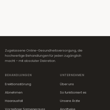
Zugelassene Online-Gesundheitsversorgung, die
hochwertige Behandlungen für jeden zugänglich
macht – mit absoluter Diskretion.
BEHANDLUNGEN
UNTERNEHMEN
Erektionsstörung
Über uns
Abnehmen
So funktioniert es
Haarausfall
Unsere Ärzte
Vorzeitiger Samenerguss
Apotheke