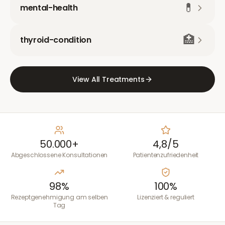
💊
mental-health
🏥
thyroid-condition
View All Treatments
50.000+
4,8/5
Abgeschlossene Konsultationen
Patientenzufriedenheit
98%
100%
Rezeptgenehmigung am selben
Lizenziert & reguliert
Tag