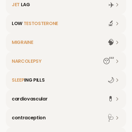
✈️
JET
LAG
🔬
LOW
TESTOSTERONE
🧠
MIGRAINE
😴
NARCOLEPSY
🌙
SLEEP
ING PILLS
💊
cardiovascular
🩺
contraception