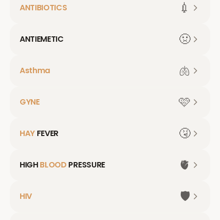
💉
ANTIBIOTICS
🤢
ANTIEMETIC
🫁
Asthma
🩷
GYNE
🤧
HAY
FEVER
🫀
HIGH
BLOOD
PRESSURE
🛡️
HIV