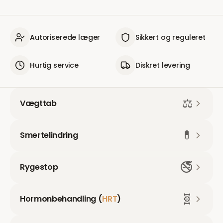
Autoriserede læger
Sikkert og reguleret
Hurtig service
Diskret levering
⚖️
Vægttab
💊
Smertelindring
🚭
Rygestop
🧬
Hormonbehandling (
HRT
)