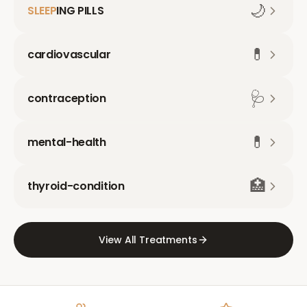
🌙
SLEEP
ING PILLS
💊
cardiovascular
🩺
contraception
💊
mental-health
🏥
thyroid-condition
View All Treatments