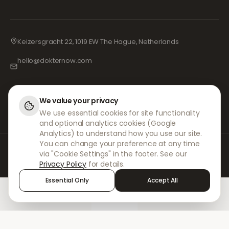
Keizersgracht 22, 1019 EW The Hague, Netherlands
hello@dokternow.com
001-855-909-0700
📞
We value your privacy
We use essential cookies for site functionality
and optional analytics cookies (Google
Analytics) to understand how you use our site.
You can change your preference at any time
Hos DokterNow arbejder vi med fuldt registrerede læger, apoteker og
via "Cookie Settings" in the footer. See our
erfarne fagfolk for at sikre, at dine recepter håndteres sikkert og med den
Privacy Policy
for details.
største omhu. Vores registrerede uafhængige ordinerende læger
håndterer alle konsultationer og recepter. Vores partnerapoteker står for
Essential Only
Accept All
udlevering og forsendelse af medicin.
Home
Treatments
Chat
Alerts
Sign in
© 2026 DokterNow. Alle rettigheder forbeholdes.
Staff Portal