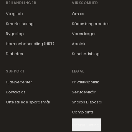
BEHANDLINGER
VIRKSOMHED
Vægttab
Om os
Smertelindring
Sådan fungerer det
Rygestop
Vores læger
Hormonbehandling (HRT)
Apotek
Diabetes
Sundhedsblog
SUPPORT
LEGAL
Hjælpecenter
Privatlivspolitik
Kontakt os
Servicevilkår
Ofte stillede spørgsmål
Sharps Disposal
Complaints
Cookie Settings