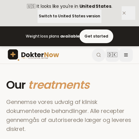
🇺🇸
It looks like you're in
United States
.
Switch to
United States
version
Weight loss plans
available
Get started
🇩🇰
Our
treatments
Gennemse vores udvalg af klinisk
dokumenterede behandlinger. Alle recepter
gennemgås af autoriserede læger og leveres
diskret.