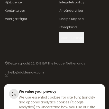
Hjälpcenter
Integritetspolicy
Kontakta oss
Användarvillkor
Vanliga frågor
Sharps Disposal
Complaints
Cookie Settings
Keizersgracht 22, 1019 EW The Hague, Netherlands
hello@dokternow.com
001-855-909-0700
📞
We value your privacy
We use essential cookies for site functionality
and optional analytics cookies (Google
Analytics) to understand how you use our site.