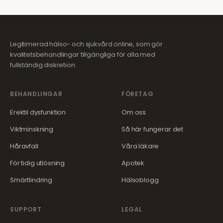
Legitimerad hälso- och sjukvård online, som gör
kvalitetsbehandlingar tillgängliga för alla med
fullständig diskretion.
BEHANDLINGAR
FÖRETAG
Erektil dysfunktion
Om oss
Viktminskning
Så här fungerar det
Håravfall
Våra läkare
För tidig utlösning
Apotek
Smärtlindring
Hälsoblogg
SUPPORT
LEGAL