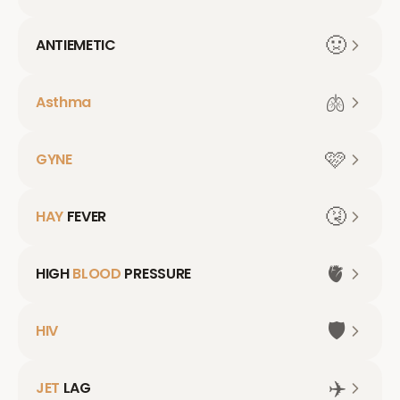
🤢
ANTIEMETIC
🫁
Asthma
🩷
GYNE
🤧
HAY
FEVER
🫀
HIGH
BLOOD
PRESSURE
🛡️
HIV
✈️
JET
LAG