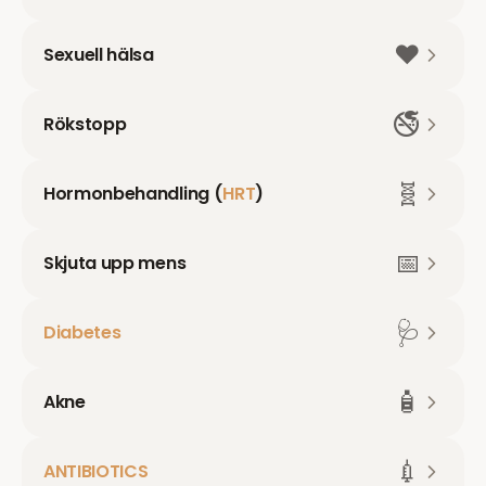
❤️
Sexuell hälsa
🚭
Rökstopp
🧬
Hormonbehandling (
HRT
)
📅
Skjuta upp mens
🩺
Diabetes
🧴
Akne
💉
ANTIBIOTICS