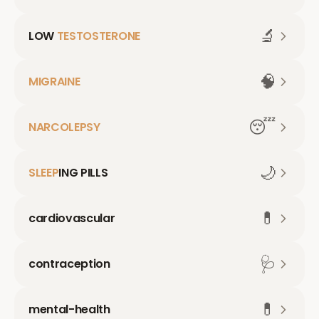
🔬
LOW
TESTOSTERONE
🧠
MIGRAINE
😴
NARCOLEPSY
🌙
SLEEP
ING PILLS
💊
cardiovascular
🩺
contraception
💊
mental-health