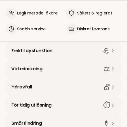
Legitimerade läkare
Säkert & reglerat
Snabb service
Diskret leverans
💪
Erektil dysfunktion
⚖️
Viktminskning
💇
Håravfall
⏱️
För tidig utlösning
💊
Smärtlindring