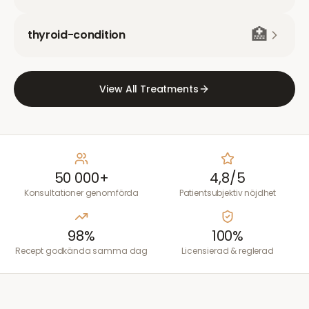
🏥
thyroid-condition
View All Treatments
50 000+
4,8/5
Konsultationer genomförda
Patientsubjektiv nöjdhet
98%
100%
Recept godkända samma dag
Licensierad & reglerad