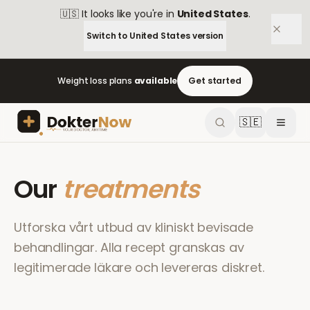
🇺🇸
It looks like you're in
United States
.
Switch to
United States
version
Weight loss plans
available
Get started
🇸🇪
Our
treatments
Utforska vårt utbud av kliniskt bevisade
behandlingar. Alla recept granskas av
legitimerade läkare och levereras diskret.