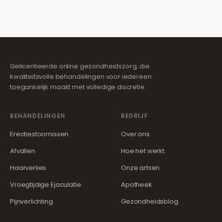
Gelicentieerde online gezondheidszorg, die
kwaliteitsvolle behandelingen voor iedereen
toegankelijk maakt met volledige discretie.
BEHANDELINGEN
BEDRIJF
Erectiestoornissen
Over ons
Afvallen
Hoe het werkt
Haarverlies
Onze artsen
Vroegtijdige Ejaculatie
Apotheek
Pijnverlichting
Gezondheidsblog