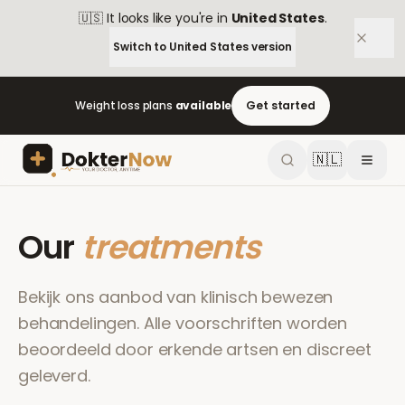
🇺🇸
It looks like you're in
United States
.
Switch to
United States
version
Weight loss plans
available
Get started
🇳🇱
Our
treatments
Bekijk ons aanbod van klinisch bewezen
behandelingen. Alle voorschriften worden
beoordeeld door erkende artsen en discreet
geleverd.