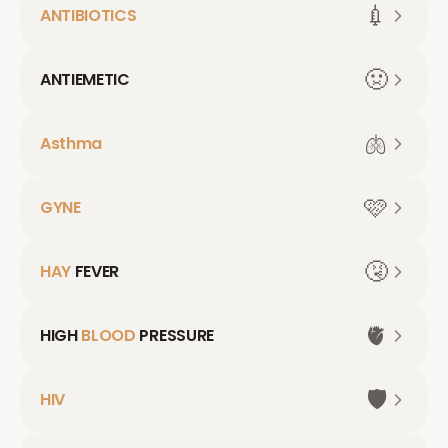
💉
ANTIBIOTICS
🤢
ANTIEMETIC
🫁
Asthma
🩷
GYNE
🤧
HAY
FEVER
🫀
HIGH
BLOOD
PRESSURE
🛡️
HIV