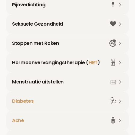
💊
Pijnverlichting
❤️
Seksuele Gezondheid
🚭
Stoppen met Roken
🧬
Hormoonvervangingstherapie (
HRT
)
📅
Menstruatie uitstellen
🩺
Diabetes
🧴
Acne