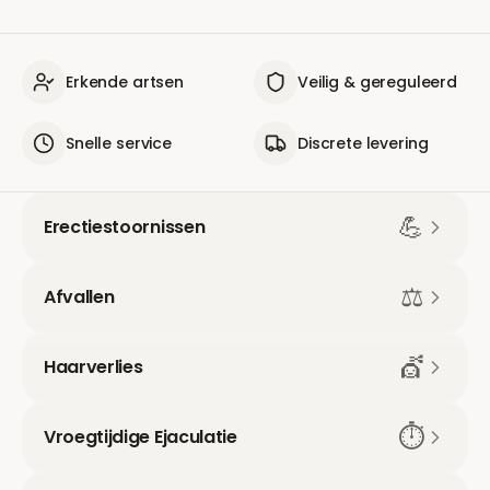
Erkende artsen
Veilig & gereguleerd
Snelle service
Discrete levering
💪
Erectiestoornissen
⚖️
Afvallen
💇
Haarverlies
⏱️
Vroegtijdige Ejaculatie