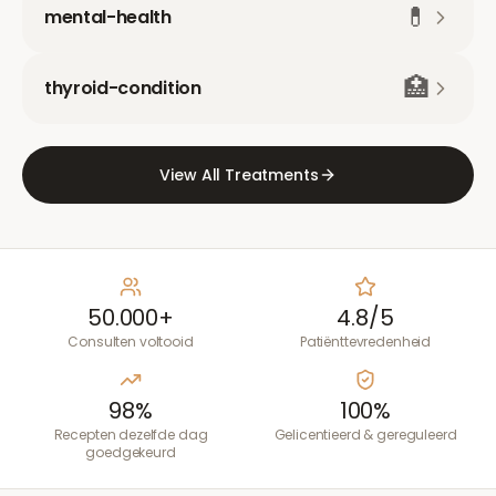
💊
mental-health
🏥
thyroid-condition
View All Treatments
50.000+
4.8/5
Consulten voltooid
Patiënttevredenheid
98%
100%
Recepten dezelfde dag
Gelicentieerd & gereguleerd
goedgekeurd