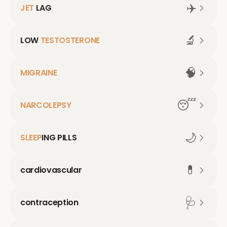
✈️
JET
LAG
🔬
LOW
TESTOSTERONE
🧠
MIGRAINE
😴
NARCOLEPSY
🌙
SLEEP
ING PILLS
💊
cardiovascular
🩺
contraception