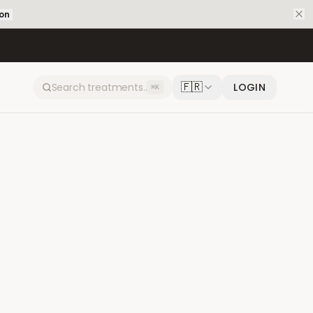
ion
🇫🇷
LOGIN
⌘K