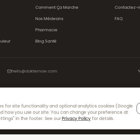
Comment Ça Marche
Contactez-
Nos Médecins
FAQ
Pharmacie
uleur
Blog Santé
hello@dokternow.com

s dument enregistrés ainsi qu'avec des professionnels de santé expérimentés 
s for site functionality and optional analytics cookies (Google
 plus grand soin. Nos prescripteurs indépendants agréés assurent l'ensemble des
nd how you use our site. You can change your preference at
ent de la délivrance et de l'expédition des médicaments.
ttings" in the footer. See our
Privacy Policy
for details.