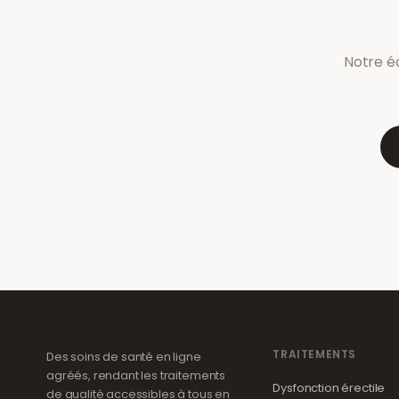
Notre éq
TRAITEMENTS
Des soins de santé en ligne
agréés, rendant les traitements
Dysfonction érectile
de qualité accessibles à tous en