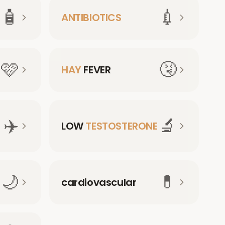
🧴
💉
ANTIBIOTICS
🩷
🤧
HAY
FEVER
✈️
🔬
LOW
TESTOSTERONE
🌙
💊
cardiovascular