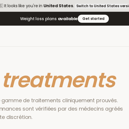
🇸
It looks like you're in
United States
.
Switch to
United States
vers
Weight loss plans
available
Get started
r
treatments
e gamme de traitements cliniquement prouvés.
nnances sont vérifiées par des médecins agréés
te discrétion.