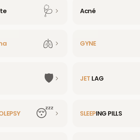
🩺
te
Acné
🫁
ma
GYNE
🛡️
JET
LAG
😴
OLEPSY
SLEEP
ING PILLS