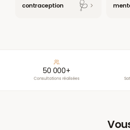
🩺
contraception
menta
50 000+
Consultations réalisées
Sa
Vous