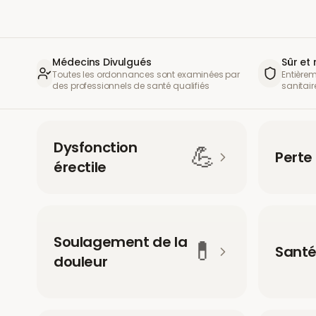
Médecins Divulgués
Sûr et
Toutes les ordonnances sont examinées par
Entière
des professionnels de santé qualifiés
sanitair
Dysfonction
💪
Perte
érectile
Soulagement de la
💊
Santé
douleur