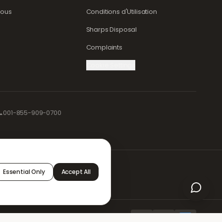
nous
Conditions d'Utilisation
Sharps Disposal
Complaints
Cookie Settings

001-855-909-0700
pour
Essential Only
Accept All
Staff Portal
AMEX