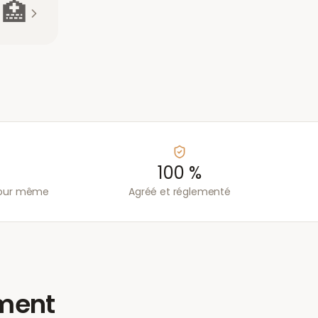
🏥
100 %
 jour même
Agréé et réglementé
ement