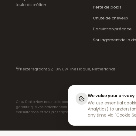
toute discrétion.
Perte de poids
Chute de cheveux
Éjaculation précoce
Soulagement de la do
Keizersgracht 22, 1019 EW The Hague, Netherlands
We value your privacy
Chez DokterNow, nous collaborons avec des médecins et des pharmacie
We use essential cookie
garantir que vos ordonnances sont gérées en toute sécurité et avec le
Analytics) to understa
consultations et des prescriptions. Nos pharmacies partenaires s'occup
any time via "Cookie Se
© 2026 DokterNow. Tous droits réservés.