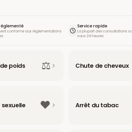
 réglementé
Service rapide
ment conforme aux réglementations
La plupart des consultations 
es
sous 24 heures
⚖️
 de poids
Chute de cheveux
❤️
 sexuelle
Arrêt du tabac