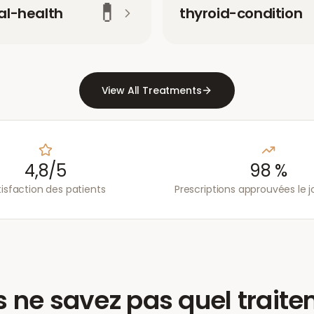
💊
l-health
thyroid-condition
View All Treatments
4,8/5
98 %
tisfaction des patients
Prescriptions approuvées le
 ne savez pas quel trait