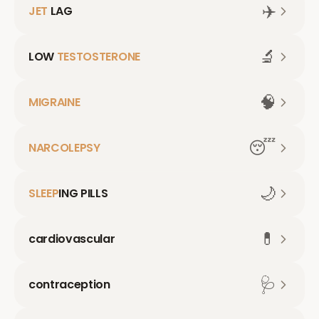
✈️
JET
LAG
🔬
LOW
TESTOSTERONE
🧠
MIGRAINE
😴
NARCOLEPSY
🌙
SLEEP
ING PILLS
💊
cardiovascular
🩺
contraception