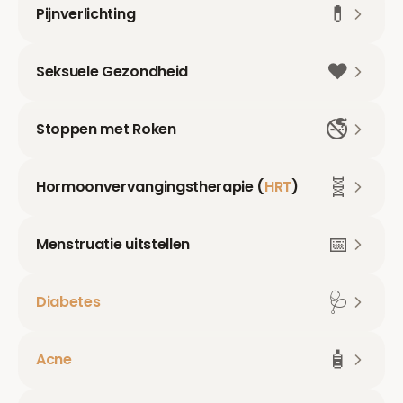
💊
Pijnverlichting
❤️
Seksuele Gezondheid
🚭
Stoppen met Roken
🧬
Hormoonvervangingstherapie (
HRT
)
📅
Menstruatie uitstellen
🩺
Diabetes
🧴
Acne