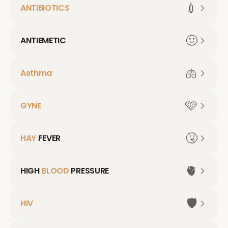
💉
ANTIBIOTICS
🤢
ANTIEMETIC
🫁
Asthma
🩷
GYNE
🤧
HAY
FEVER
🫀
HIGH
BLOOD
PRESSURE
🛡️
HIV