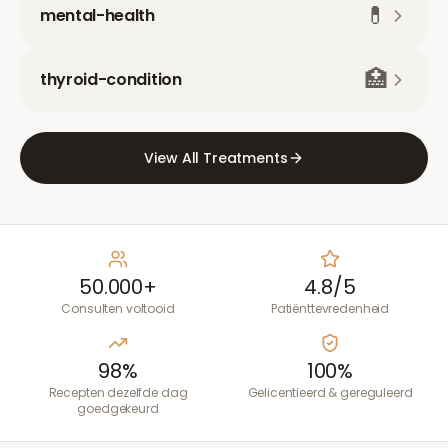
💊
mental-health
🏥
thyroid-condition
View All Treatments
50.000+
4.8/5
Consulten voltooid
Patiënttevredenheid
98%
100%
Recepten dezelfde dag
Gelicentieerd & gereguleerd
goedgekeurd