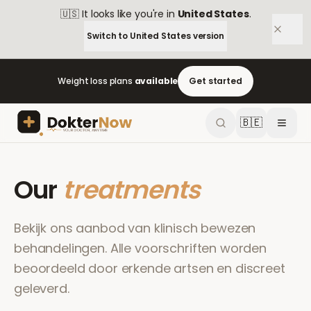
🇺🇸
It looks like you're in
United States
.
Switch to
United States
version
Weight loss plans
available
Get started
🇧🇪
Our
treatments
Bekijk ons aanbod van klinisch bewezen
behandelingen. Alle voorschriften worden
beoordeeld door erkende artsen en discreet
geleverd.