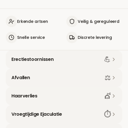
Erkende artsen
Veilig & gereguleerd
Snelle service
Discrete levering
💪
Erectiestoornissen
⚖️
Afvallen
💇
Haarverlies
⏱️
Vroegtijdige Ejaculatie