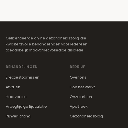
Gelicentieerde online gezondheidszorg, die
kwaliteitsvolle behandelingen voor iedereen
toegankelijk maakt met volledige discretie.
BEHANDELINGEN
BEDRIJF
Erectiestoornissen
Over ons
Afvallen
Hoe het werkt
Haarverlies
Onze artsen
Vroegtijdige Ejaculatie
Apotheek
Pijnverlichting
Gezondheidsblog