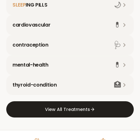
🌙
SLEEP
ING PILLS
💊
cardiovascular
🩺
contraception
💊
mental-health
🏥
thyroid-condition
View All Treatments