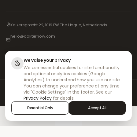
Keizersgracht 22, 1019 EW The Hague, Netherlands
hello@dokternow.com
001-855-909-0700
📞
We value your privacy
We use essential cookies for site functionality
and optional analytics cookies (Google
Analytics) to understand how you use our site.
You can change your preference at any time
Hos DokterNow arbejder vi med fuldt registrerede læger, apoteker og
via "Cookie Settings" in the footer. See our
erfarne fagfolk for at sikre, at dine recepter håndteres sikkert og med den
Privacy Policy
for details.
største omhu. Vores registrerede uafhængige ordinerende læger
håndterer alle konsultationer og recepter. Vores partnerapoteker står for
Essential Only
Accept All
udlevering og forsendelse af medicin.
Home
Treatments
Chat
Alerts
Sign in
© 2026 DokterNow. Alle rettigheder forbeholdes.
Staff Portal