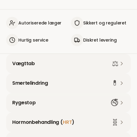
Autoriserede læger
Sikkert og reguleret
Hurtig service
Diskret levering
⚖️
Vægttab
💊
Smertelindring
🚭
Rygestop
🧬
Hormonbehandling (
HRT
)