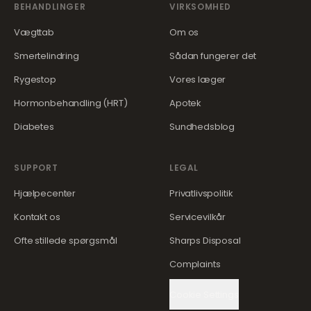
BEHANDLINGER
VIRKSOMHED
Vægttab
Om os
Smertelindring
Sådan fungerer det
Rygestop
Vores læger
Hormonbehandling (HRT)
Apotek
Diabetes
Sundhedsblog
SUPPORT
LEGAL
Hjælpecenter
Privatlivspolitik
Kontakt os
Servicevilkår
Ofte stillede spørgsmål
Sharps Disposal
Complaints
Cookie Settings