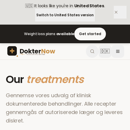
🇺🇸
It looks like you're in
United States
.
Switch to
United States
version
Weight loss plans
available
Get started
🇩🇰
Our
treatments
Gennemse vores udvalg af klinisk
dokumenterede behandlinger. Alle recepter
gennemgås af autoriserede læger og leveres
diskret.