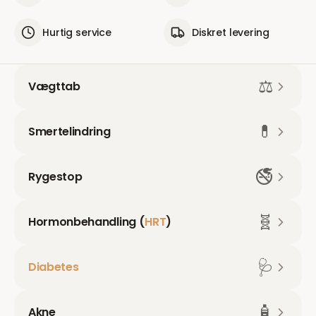
Hurtig service
Diskret levering
⚖️
Vægttab
💊
Smertelindring
🚭
Rygestop
🧬
Hormonbehandling (
HRT
)
🩺
Diabetes
🧴
Akne