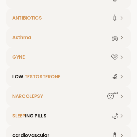
💉
ANTIBIOTICS
🫁
Asthma
🩷
GYNE
🔬
LOW
TESTOSTERONE
😴
NARCOLEPSY
🌙
SLEEP
ING PILLS
💊
cardiovascular