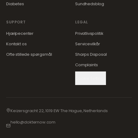
Diabetes
Sundhedsblog
SUPPORT
LEGAL
Hjælpecenter
Privatlivspolitik
Kontakt os
Servicevilkår
Ofte stillede spørgsmål
Sharps Disposal
Complaints
Cookie Settings
Keizersgracht 22, 1019 EW The Hague, Netherlands
hello@dokternow.com