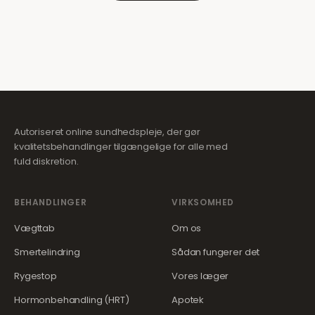
Autoriseret online sundhedspleje, der gør
kvalitetsbehandlinger tilgængelige for alle med
fuld diskretion.
BEHANDLINGER
VIRKSOMHED
Vægttab
Om os
Smertelindring
Sådan fungerer det
Rygestop
Vores læger
Hormonbehandling (HRT)
Apotek