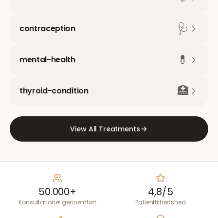
🩺
contraception
💊
mental-health
🏥
thyroid-condition
View All Treatments
50.000+
4,8/5
Konsultationer gennemført
Patienttilfredshed