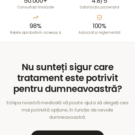
50.000+
4.8/5
Consultații finalizate
Satisfacția pacienților
98%
100%
Rețete aprobate în aceeași zi
Autorizat și reglementat
Nu sunteți sigur care
tratament este potrivit
pentru dumneavoastră?
Echipa noastră medicală vă poate ajuta să alegeți cea
mai potrivită opțiune, în funcție de nevoile
dumneavoastră.