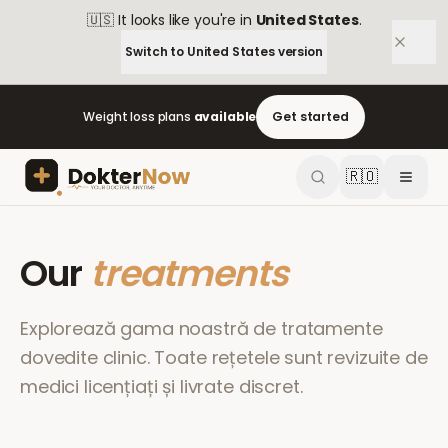
🇺🇸
It looks like you're in
United States
.
Switch to
United States
version
Weight loss plans
available
Get started
🇷🇴
Our
treatments
Explorează gama noastră de tratamente
dovedite clinic. Toate rețetele sunt revizuite de
medici licențiați și livrate discret.