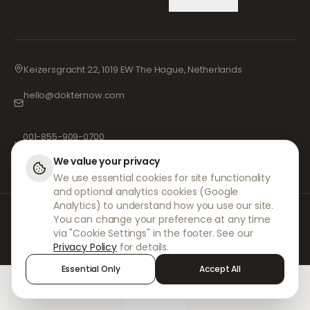
Keizersgracht 22, 1019 EW The Hague, Netherlands
hello@dokternow.com
001-855-909-0700
📞
We value your privacy
We use essential cookies for site functionality
and optional analytics cookies (Google
Analytics) to understand how you use our site.
La DokterNow, colaborăm cu medici și farmacii înregistrate și cu
You can change your preference at any time
profesioniști medicali cu experiență pentru a ne asigura că rețetele
via "Cookie Settings" in the footer. See our
dumneavoastră sunt gestionate în siguranță și cu cea mai mare grijă.
Privacy Policy
for details.
Prescriptorii noștri independenți înregistrați se ocupă de toate
consultațiile și prescripțiile. Farmaciile noastre partenere se ocupă de
Essential Only
Accept All
eliberarea și expedierea medicamentelor.
Home
Treatments
Chat
Alerts
Sign in