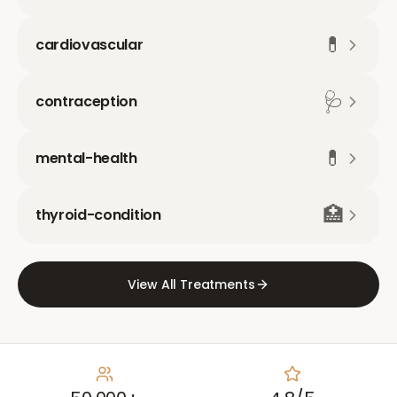
💊
cardiovascular
🩺
contraception
💊
mental-health
🏥
thyroid-condition
View All Treatments