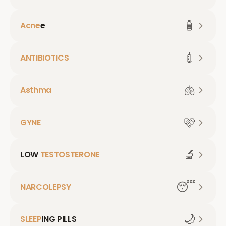
🧴
Acne
e
💉
ANTIBIOTICS
🫁
Asthma
🩷
GYNE
🔬
LOW
TESTOSTERONE
😴
NARCOLEPSY
🌙
SLEEP
ING PILLS