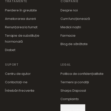
TRATAMENTE
COMPANIE
Pierdere în greutate
Despre noi
Ameliorarea durerii
Cum funcționează
Renunțarea la fumat
Medicii noștri
Terapie de substituție
Farmacie
hormonală
Blog de sănătate
Diabet
SUPORT
LEGAL
Centru de ajutor
Politica de confidențialitate
Contactați-ne
Termeni și condiții
Întrebări frecvente
Sharps Disposal
Complaints
Cookie Settings