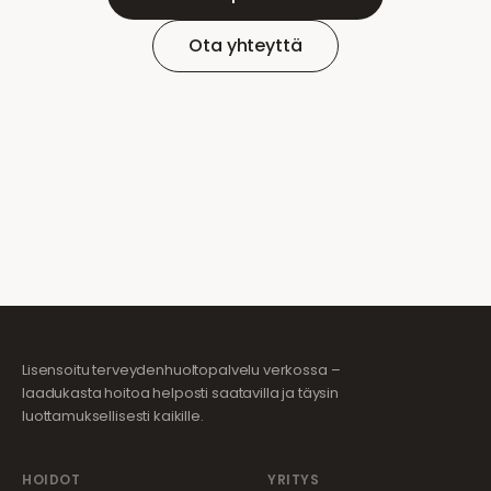
Ota yhteyttä
Lisensoitu terveydenhuoltopalvelu verkossa –
laadukasta hoitoa helposti saatavilla ja täysin
luottamuksellisesti kaikille.
HOIDOT
YRITYS