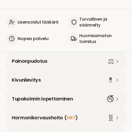
Turvallinen ja
Lisensoidut lääkärit
säännelty
Huomaamaton
Nopea palvelu
toimitus
⚖️
Painonpudotus
💊
Kivunlievitys
🚭
Tupakoinnin lopettaminen
🧬
Hormonikorvaushoito (
HRT
)