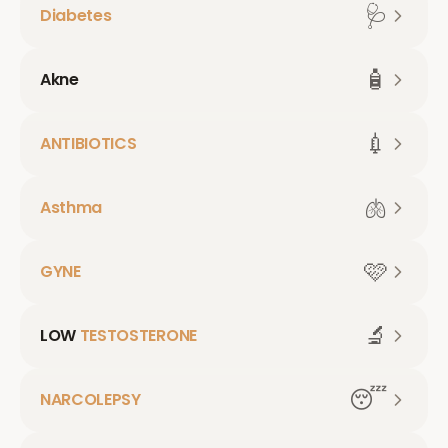
🩺
Diabetes
🧴
Akne
💉
ANTIBIOTICS
🫁
Asthma
🩷
GYNE
🔬
LOW
TESTOSTERONE
😴
NARCOLEPSY