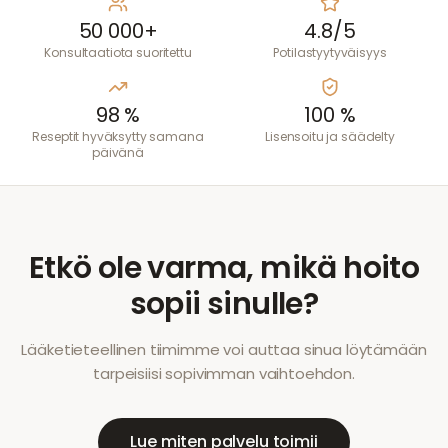
50 000+
4.8/5
Konsultaatiota suoritettu
Potilastyytyväisyys
98 %
100 %
Reseptit hyväksytty samana
Lisensoitu ja säädelty
päivänä
Etkö ole varma, mikä hoito
sopii sinulle?
Lääketieteellinen tiimimme voi auttaa sinua löytämään
tarpeisiisi sopivimman vaihtoehdon.
Lue miten palvelu toimii