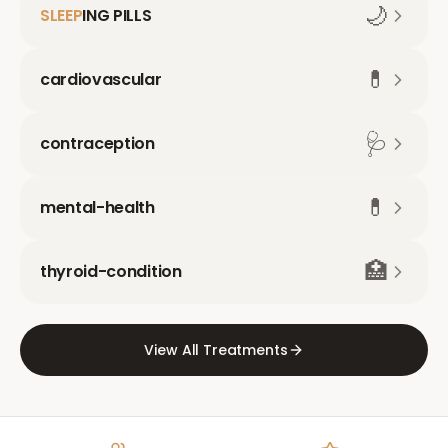
🌙
SLEEP
ING PILLS
💊
cardiovascular
🩺
contraception
💊
mental-health
🏥
thyroid-condition
View All Treatments