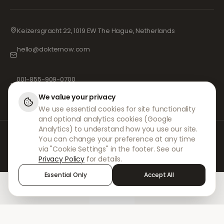
Keizersgracht 22, 1019 EW The Hague, Netherlands
hello@dokternow.com
001-855-909-0700
📞
We value your privacy
We use essential cookies for site functionality
and optional analytics cookies (Google
Analytics) to understand how you use our site.
DokterNow tekee yhteistyötä rekisteröityjen lääkäreiden, apteekkien ja
You can change your preference at any time
kokeneiden lääketieteen ammattilaisten kanssa varmistaakseen, että
via "Cookie Settings" in the footer. See our
reseptisi käsitellään turvallisesti ja äärimmäisellä huolellisuudella.
Privacy Policy
for details.
Rekisteröidyt riippumattomat reseptinkirjoittajamme vastaavat kaikista
konsultaatioista ja lääkemääräyksistä. Kumppaniapteekkimme
Essential Only
Accept All
huolehtivat lääkkeiden toimittamisesta ja postituksesta.
Home
Treatments
Chat
Alerts
Sign in
© 2026 DokterNow. Kaikki oikeudet pidätetään.
Staff Portal