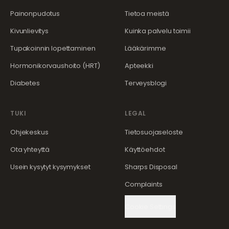
Painonpudotus
Tietoa meistä
Kivunlievitys
Kuinka palvelu toimii
Tupakoinnin lopettaminen
Lääkärimme
Hormonikorvaushoito (HRT)
Apteekki
Diabetes
Terveysblogi
TUKI
LEGAL
Ohjekeskus
Tietosuojaseloste
Ota yhteyttä
Käyttöehdot
Usein kysytyt kysymykset
Sharps Disposal
Complaints
Cookie Settings