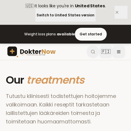
🇺🇸
It looks like you're in
United States
.
Switch to
United States
version
Weight loss plans
available
Get started
🇫🇮
Our
treatments
Tutustu kliinisesti todistettujen hoitojemme
valikoimaan. Kaikki reseptit tarkastetaan
laillistettujen lääkäreiden toimesta ja
toimitetaan huomaamattomasti.