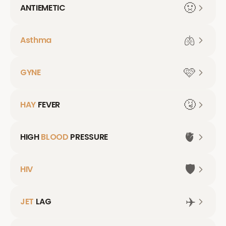
🤢
ANTIEMETIC
🫁
Asthma
🩷
GYNE
🤧
HAY
FEVER
🫀
HIGH
BLOOD
PRESSURE
🛡️
HIV
✈️
JET
LAG