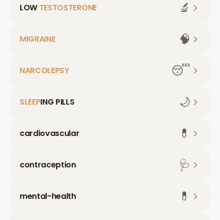
🔬
LOW
TESTOSTERONE
🧠
MIGRAINE
😴
NARCOLEPSY
🌙
SLEEP
ING PILLS
💊
cardiovascular
🩺
contraception
💊
mental-health