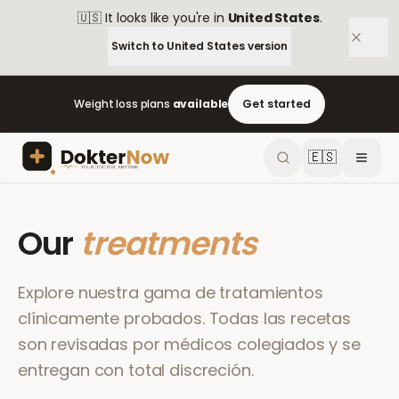
🇺🇸
It looks like you're in
United States
.
Switch to
United States
version
Weight loss plans
available
Get started
🇪🇸
Our
treatments
Explore nuestra gama de tratamientos
clínicamente probados. Todas las recetas
son revisadas por médicos colegiados y se
entregan con total discreción.