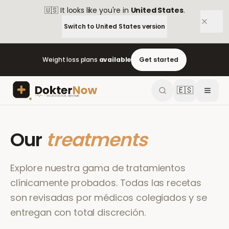
🇺🇸
It looks like you're in
United States
.
Switch to
United States
version
Weight loss plans
available
Get started
🇪🇸
Our
treatments
Explore nuestra gama de tratamientos
clínicamente probados. Todas las recetas
son revisadas por médicos colegiados y se
entregan con total discreción.