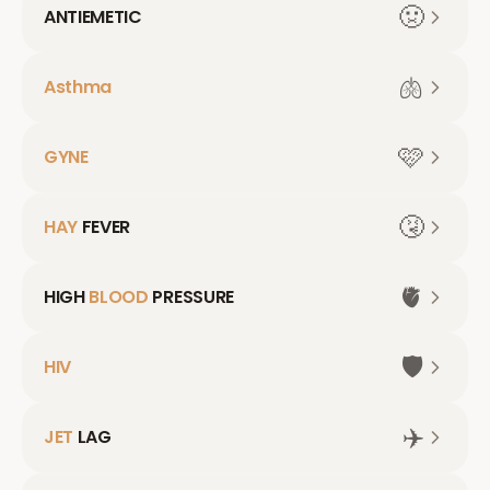
🤢
ANTIEMETIC
🫁
Asthma
🩷
GYNE
🤧
HAY
FEVER
🫀
HIGH
BLOOD
PRESSURE
🛡️
HIV
✈️
JET
LAG