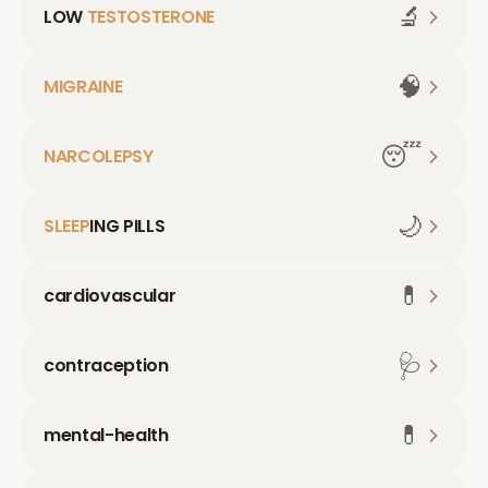
🔬
LOW
TESTOSTERONE
🧠
MIGRAINE
😴
NARCOLEPSY
🌙
SLEEP
ING PILLS
💊
cardiovascular
🩺
contraception
💊
mental-health