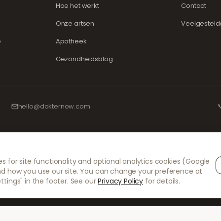
Hoe het werkt
Contact
Onze artsen
Veelgesteld
e
Apotheek
Gezondheidsblog
hello@dokternow.com

n en ervaren medische professionals om ervoor te zorgen dat uw voorschriften ve
s for site functionality and optional analytics cookies (Google
ke voorschrijvers verzorgen alle consulten en recepten. Onze partnerapotheken v
nd how you use our site. You can change your preference at
ttings" in the footer. See our
Privacy Policy
for details.