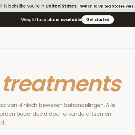
🇸
It looks like you're in
United States
.
Switch to
United States
vers
Weight loss plans
available
Get started
r
treatments
od van klinisch bewezen behandelingen. Alle
worden beoordeeld door erkende artsen en
d.