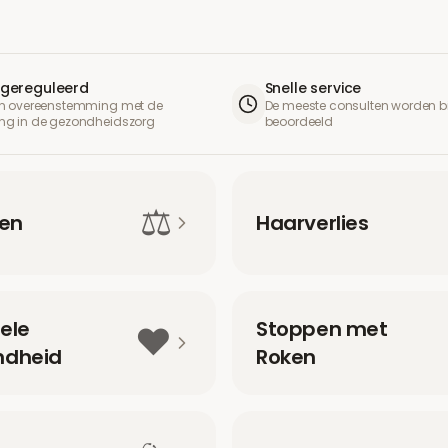
& gereguleerd
Snelle service
 in overeenstemming met de
De meeste consulten worden b
ing in de gezondheidszorg
beoordeeld
⚖️
len
Haarverlies
ele
Stoppen met
❤️
ndheid
Roken