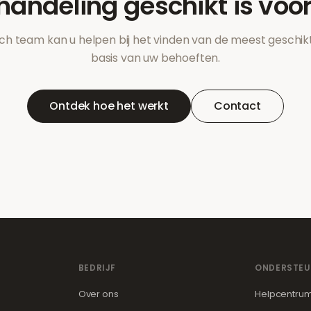
handeling geschikt is voor
h team kan u helpen bij het vinden van de meest geschik
basis van uw behoeften.
Ontdek hoe het werkt
Contact
BEDRIJF
ONDERSTEU
Over ons
Helpcentru