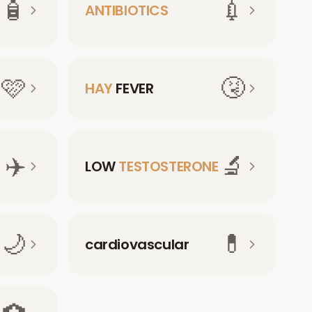
🧴
💉
ANTIBIOTICS
🩷
🤧
HAY
FEVER
✈️
🔬
LOW
TESTOSTERONE
🌙
💊
cardiovascular