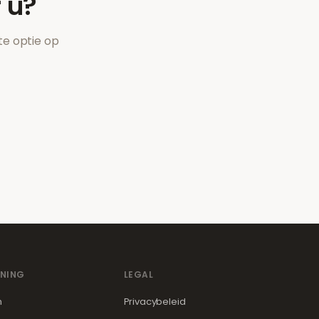
 u?
te optie op
NING
LEGAL
m
Privacybeleid