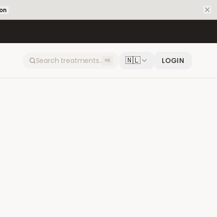
ion
🇳🇱
LOGIN
⌘K