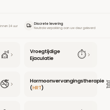
Discrete levering
innen 24 uur
Neutrale verpakking aan uw deur geleverd
Vroegtijdige
💇
⏱️
Ejaculatie
Hormoonvervangingstherapie
🚭

(
HRT
)