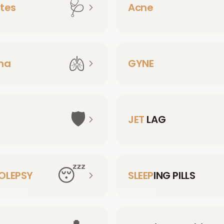
🩺
tes
Acne
🫁
ma
GYNE
🛡️
JET
LAG
😴
OLEPSY
SLEEP
ING PILLS