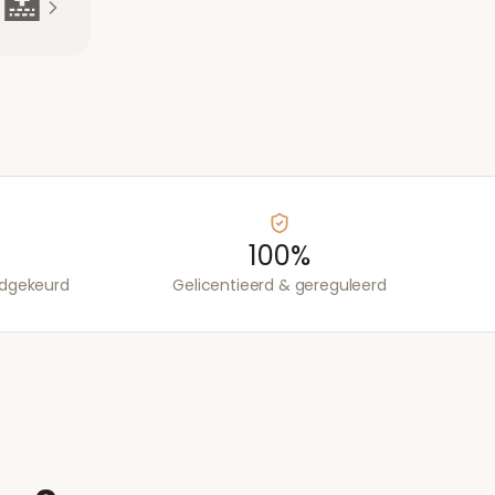
🏥
100%
edgekeurd
Gelicentieerd & gereguleerd