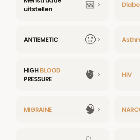
Menstruatie
📅
Diabe
uitstellen
🤢
ANTIEMETIC
Asth
HIGH
BLOOD
🫀
HIV
PRESSURE
🧠
MIGRAINE
NARC