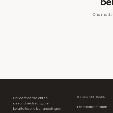
be
Ons medisc
BEHANDELINGEN
Gelicentieerde online
gezondheidszorg, die
Erectiestoornissen
kwaliteitsvolle behandelingen