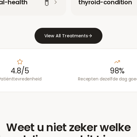
💊
l-health
thyroid-condition
View All Treatments
4.8/5
98%
Patiënttevredenheid
Recepten dezelfde dag go
Weet u niet zeker welke