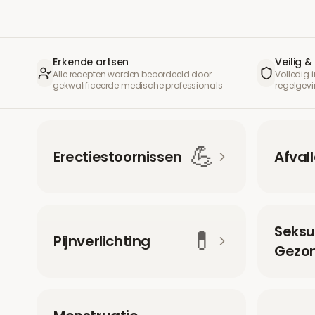
Erkende artsen
Veilig 
Alle recepten worden beoordeeld door
Volledig
gekwalificeerde medische professionals
regelgev
💪
Erectiestoornissen
Afval
Seksu
💊
Pijnverlichting
Gezo