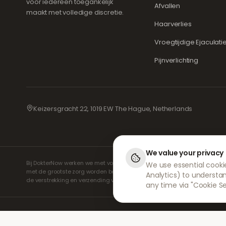
voor iedereen toegankelijk
Afvallen
maakt met volledige discretie.
Haarverlies
Vroegtijdige Ejaculati
Pijnverlichting
Keizersgracht 22, 1019 EW The Hague, Netherlands
We value your privacy
Bij DokterNow werken we met volledig geregistreerde artsen en apotheke
We use essential cookie
met de grootste zorg worden beheerd. Onze geregistreerde onafhankelij
Analytics) to understa
de verstrekking en verzending van medicijnen.
any time via "Cookie Se
© 2026 DokterNow. Alle rechten voorbehouden.