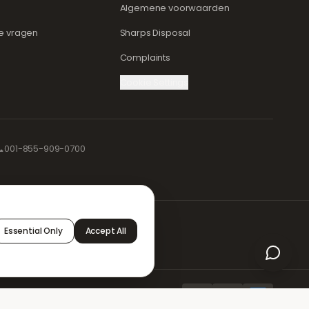
Algemene voorwaarden
e vragen
Sharps Disposal
Complaints
Cookie Settings

001-855-909-0700
ilig en
Essential Only
Accept All
erzorgen
Staff Portal
AMEX