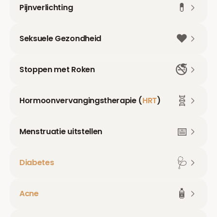
💊
Pijnverlichting
❤️
Seksuele Gezondheid
🚭
Stoppen met Roken
🧬
Hormoonvervangingstherapie (
HRT
)
📅
Menstruatie uitstellen
🩺
Diabetes
🧴
Acne