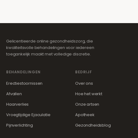
Gelicentieerde online gezondheidszorg, die
kwaliteitsvolle behandelingen voor iedereen
toegankelijk maakt met volledige discretie.
BEHANDELINGEN
BEDRIJF
Erectiestoornissen
Over ons
Afvallen
Hoe het werkt
Haarverlies
Onze artsen
Vroegtijdige Ejaculatie
Apotheek
Pijnverlichting
Gezondheidsblog