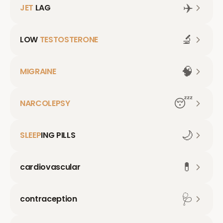
✈️
JET
LAG
🔬
LOW
TESTOSTERONE
🧠
MIGRAINE
😴
NARCOLEPSY
🌙
SLEEP
ING PILLS
💊
cardiovascular
🩺
contraception