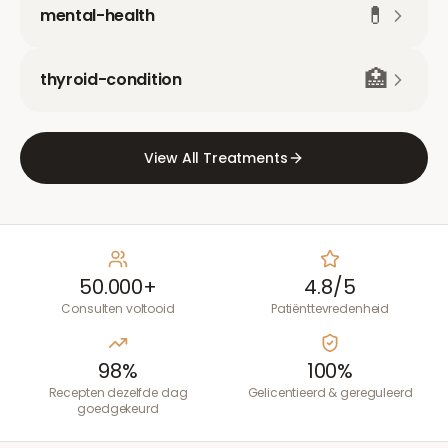
💊
mental-health
🏥
thyroid-condition
View All Treatments
50.000+
4.8/5
Consulten voltooid
Patiënttevredenheid
98%
100%
Recepten dezelfde dag
Gelicentieerd & gereguleerd
goedgekeurd