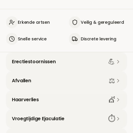
Erkende artsen
Veilig & gereguleerd
Snelle service
Discrete levering
💪
Erectiestoornissen
⚖️
Afvallen
💇
Haarverlies
⏱️
Vroegtijdige Ejaculatie