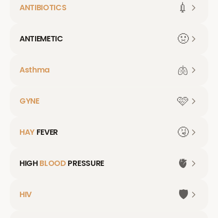
💉
ANTIBIOTICS
🤢
ANTIEMETIC
🫁
Asthma
🩷
GYNE
🤧
HAY
FEVER
🫀
HIGH
BLOOD
PRESSURE
🛡️
HIV