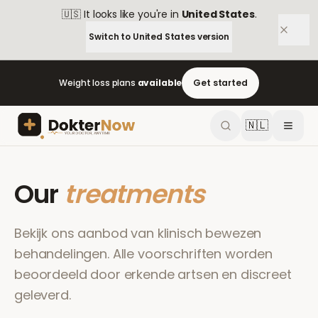
🇺🇸
It looks like you're in
United States
.
Switch to
United States
version
Weight loss plans
available
Get started
🇳🇱
Our
treatments
Bekijk ons aanbod van klinisch bewezen
behandelingen. Alle voorschriften worden
beoordeeld door erkende artsen en discreet
geleverd.