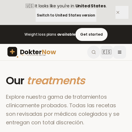
🇺🇸
It looks like you're in
United States
.
Switch to
United States
version
Weight loss plans
available
Get started
🇪🇸
Our
treatments
Explore nuestra gama de tratamientos
clínicamente probados. Todas las recetas
son revisadas por médicos colegiados y se
entregan con total discreción.