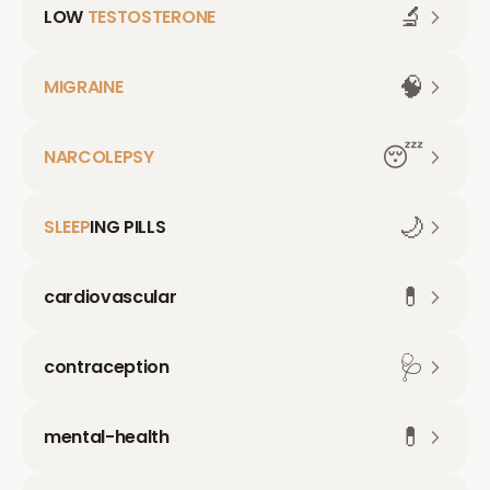
🔬
LOW
TESTOSTERONE
🧠
MIGRAINE
😴
NARCOLEPSY
🌙
SLEEP
ING PILLS
💊
cardiovascular
🩺
contraception
💊
mental-health