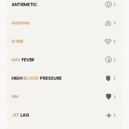
🤢
ANTIEMETIC
🫁
Asthma
🩷
GYNE
🤧
HAY
FEVER
🫀
HIGH
BLOOD
PRESSURE
🛡️
HIV
✈️
JET
LAG