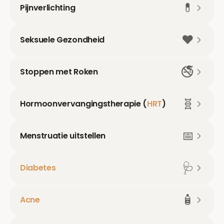
💊
Pijnverlichting
❤️
Seksuele Gezondheid
🚭
Stoppen met Roken
🧬
Hormoonvervangingstherapie (
HRT
)
📅
Menstruatie uitstellen
🩺
Diabetes
🧴
Acne