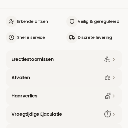
Erkende artsen
Veilig & gereguleerd
Snelle service
Discrete levering
💪
Erectiestoornissen
⚖️
Afvallen
💇
Haarverlies
⏱️
Vroegtijdige Ejaculatie