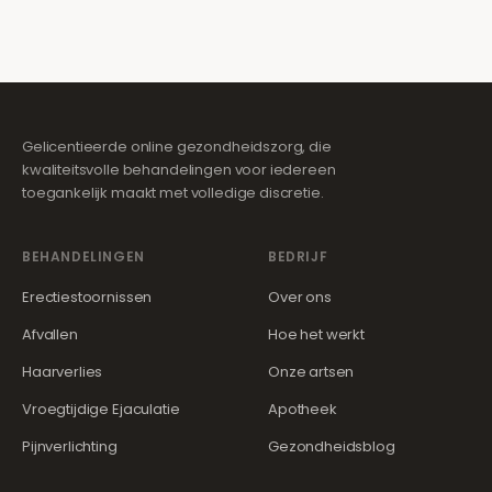
Gelicentieerde online gezondheidszorg, die
kwaliteitsvolle behandelingen voor iedereen
toegankelijk maakt met volledige discretie.
BEHANDELINGEN
BEDRIJF
Erectiestoornissen
Over ons
Afvallen
Hoe het werkt
Haarverlies
Onze artsen
Vroegtijdige Ejaculatie
Apotheek
Pijnverlichting
Gezondheidsblog