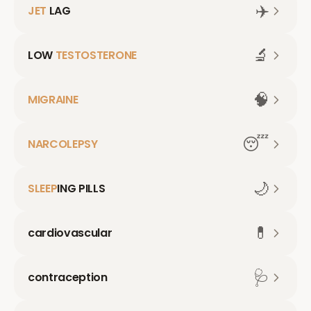
✈️
JET
LAG
🔬
LOW
TESTOSTERONE
🧠
MIGRAINE
😴
NARCOLEPSY
🌙
SLEEP
ING PILLS
💊
cardiovascular
🩺
contraception