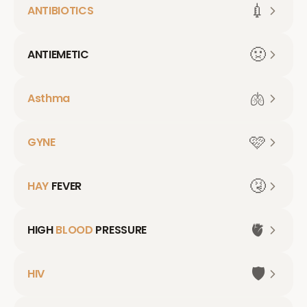
💉
ANTIBIOTICS
🤢
ANTIEMETIC
🫁
Asthma
🩷
GYNE
🤧
HAY
FEVER
🫀
HIGH
BLOOD
PRESSURE
🛡️
HIV