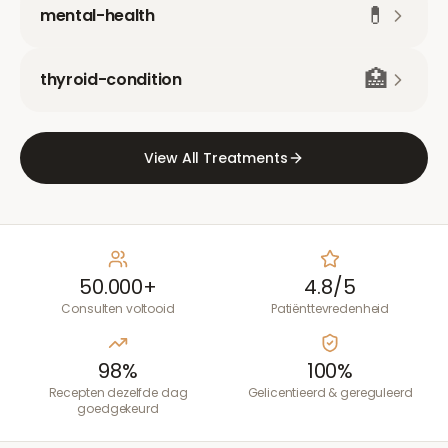
💊
mental-health
🏥
thyroid-condition
View All Treatments
50.000+
4.8/5
Consulten voltooid
Patiënttevredenheid
98%
100%
Recepten dezelfde dag
Gelicentieerd & gereguleerd
goedgekeurd