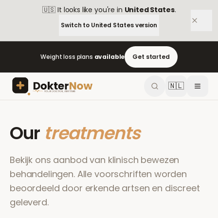
🇺🇸
It looks like you're in
United States
.
Switch to
United States
version
Weight loss plans
available
Get started
🇳🇱
Our
treatments
Bekijk ons aanbod van klinisch bewezen
behandelingen. Alle voorschriften worden
beoordeeld door erkende artsen en discreet
geleverd.