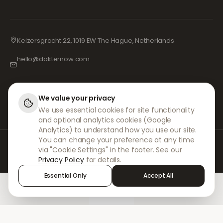
Keizersgracht 22, 1019 EW The Hague, Netherlands
hello@dokternow.com
001-855-909-0700
📞
We value your privacy
We use essential cookies for site functionality
and optional analytics cookies (Google
Analytics) to understand how you use our site.
You can change your preference at any time
Hos DokterNow arbejder vi med fuldt registrerede læger, apoteker og
via "Cookie Settings" in the footer. See our
erfarne fagfolk for at sikre, at dine recepter håndteres sikkert og med den
Privacy Policy
for details.
største omhu. Vores registrerede uafhængige ordinerende læger
håndterer alle konsultationer og recepter. Vores partnerapoteker står for
Essential Only
Accept All
udlevering og forsendelse af medicin.
Home
Treatments
Chat
Alerts
Sign in
© 2026 DokterNow. Alle rettigheder forbeholdes.
Staff Portal