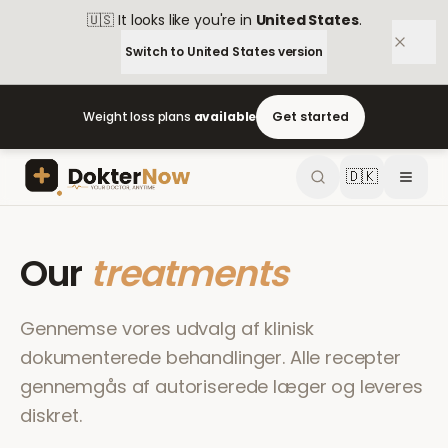
🇺🇸
It looks like you're in
United States
.
Switch to
United States
version
Weight loss plans
available
Get started
🇩🇰
Our
treatments
Gennemse vores udvalg af klinisk
dokumenterede behandlinger. Alle recepter
gennemgås af autoriserede læger og leveres
diskret.