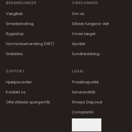
BEHANDLINGER
VIRKSOMHED
Vægttab
Om os
Smertelindring
Sådan fungerer det
Rygestop
Vores læger
Hormonbehandling (HRT)
Apotek
Diabetes
Sundhedsblog
SUPPORT
LEGAL
Hjælpecenter
Privatlivspolitik
Kontakt os
Servicevilkår
Ofte stillede spørgsmål
Sharps Disposal
Complaints
Cookie Settings