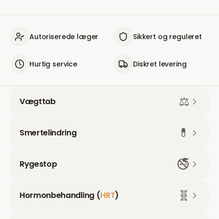
Autoriserede læger
Sikkert og reguleret
Hurtig service
Diskret levering
⚖️
Vægttab
💊
Smertelindring
🚭
Rygestop
🧬
Hormonbehandling (
HRT
)