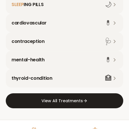
🌙
SLEEP
ING PILLS
💊
cardiovascular
🩺
contraception
💊
mental-health
🏥
thyroid-condition
View All Treatments