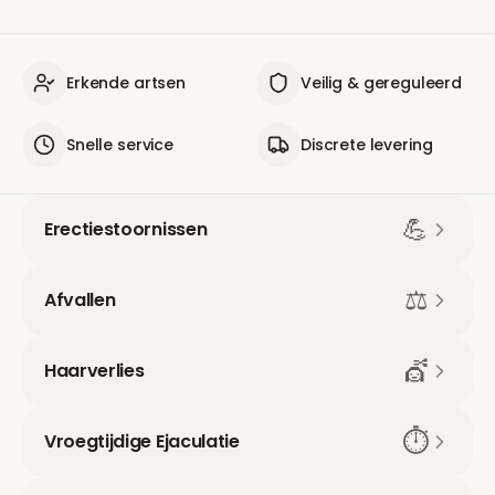
Erkende artsen
Veilig & gereguleerd
Snelle service
Discrete levering
💪
Erectiestoornissen
⚖️
Afvallen
💇
Haarverlies
⏱️
Vroegtijdige Ejaculatie