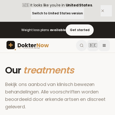
🇺🇸
It looks like you're in
United States
.
Switch to
United States
version
Weight loss plans
available
Get started
🇧🇪
Our
treatments
Bekijk ons aanbod van klinisch bewezen
behandelingen. Alle voorschriften worden
beoordeeld door erkende artsen en discreet
geleverd.