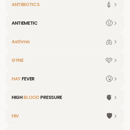
💉
ANTIBIOTICS
🤢
ANTIEMETIC
🫁
Asthma
🩷
GYNE
🤧
HAY
FEVER
🫀
HIGH
BLOOD
PRESSURE
🛡️
HIV