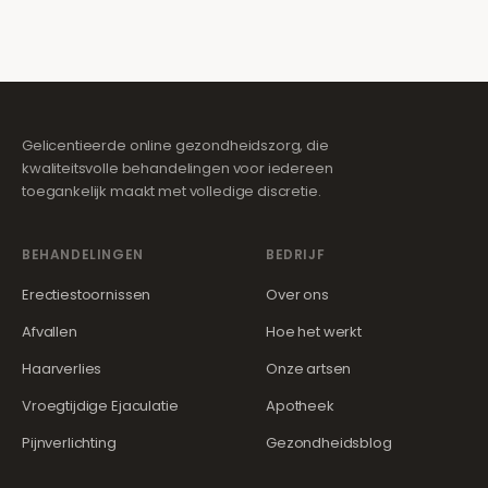
Gelicentieerde online gezondheidszorg, die
kwaliteitsvolle behandelingen voor iedereen
toegankelijk maakt met volledige discretie.
BEHANDELINGEN
BEDRIJF
Erectiestoornissen
Over ons
Afvallen
Hoe het werkt
Haarverlies
Onze artsen
Vroegtijdige Ejaculatie
Apotheek
Pijnverlichting
Gezondheidsblog