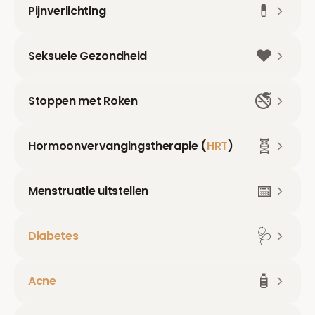
💊
Pijnverlichting
❤️
Seksuele Gezondheid
🚭
Stoppen met Roken
🧬
Hormoonvervangingstherapie (
HRT
)
📅
Menstruatie uitstellen
🩺
Diabetes
🧴
Acne