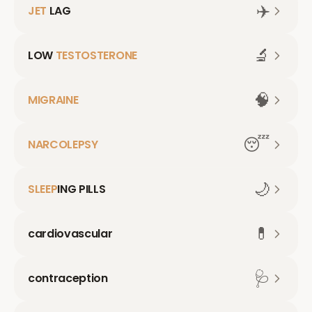
✈️
JET
LAG
🔬
LOW
TESTOSTERONE
🧠
MIGRAINE
😴
NARCOLEPSY
🌙
SLEEP
ING PILLS
💊
cardiovascular
🩺
contraception