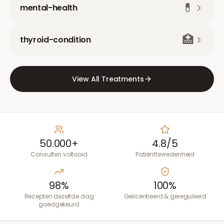
💊
mental-health
🏥
thyroid-condition
View All Treatments
50.000+
4.8/5
Consulten voltooid
Patiënttevredenheid
98%
100%
Recepten dezelfde dag
Gelicentieerd & gereguleerd
goedgekeurd