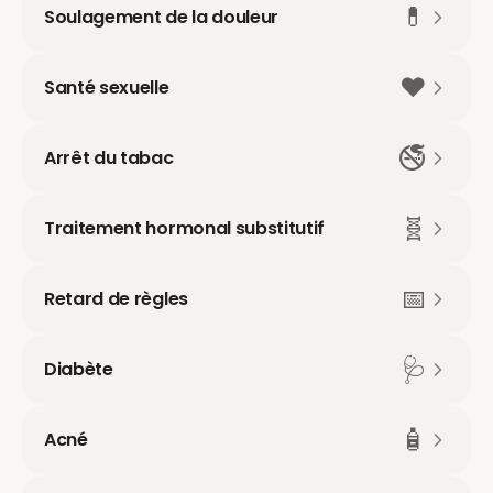
💊
Soulagement de la douleur
❤️
Santé sexuelle
🚭
Arrêt du tabac
🧬
Traitement hormonal substitutif
📅
Retard de règles
🩺
Diabète
🧴
Acné