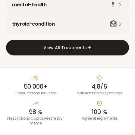
💊
mental-health
🏥
thyroid-condition
View All Treatments
50 000+
4,8/5
Consultations réalisées
Satisfaction des patients
98 %
100 %
Prescriptions approuvées le jour
Agréé et réglementé
même