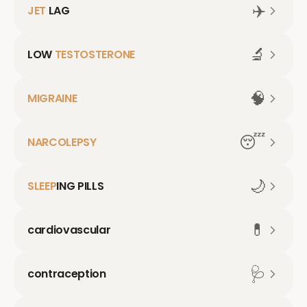
✈️
JET
LAG
🔬
LOW
TESTOSTERONE
🧠
MIGRAINE
😴
NARCOLEPSY
🌙
SLEEP
ING PILLS
💊
cardiovascular
🩺
contraception