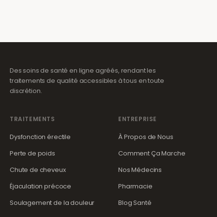
Des soins de santé en ligne agréés, rendant les
traitements de qualité accessibles à tous en toute
discrétion.
TRAITEMENTS
ENTREPRISE
Dysfonction érectile
À Propos de Nous
Perte de poids
Comment Ça Marche
Chute de cheveux
Nos Médecins
Éjaculation précoce
Pharmacie
Soulagement de la douleur
Blog Santé