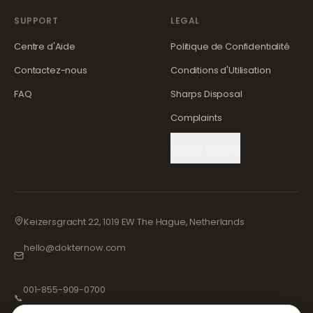
SUPPORT
LEGAL
Centre d'Aide
Politique de Confidentialité
Contactez-nous
Conditions d'Utilisation
FAQ
Sharps Disposal
Complaints
Cookie Settings
Keizersgracht 22, 1019 EW The Hague, Netherlands
hello@dokternow.com
001-855-909-0700
📞