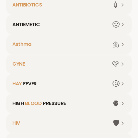
💉
ANTIBIOTICS
🤢
ANTIEMETIC
🫁
Asthma
🩷
GYNE
🤧
HAY
FEVER
🫀
HIGH
BLOOD
PRESSURE
🛡️
HIV