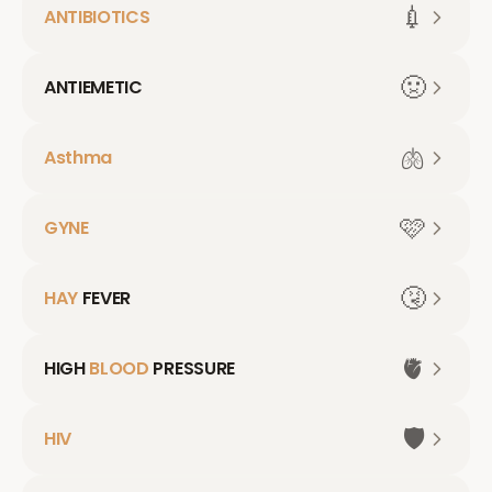
💉
ANTIBIOTICS
🤢
ANTIEMETIC
🫁
Asthma
🩷
GYNE
🤧
HAY
FEVER
🫀
HIGH
BLOOD
PRESSURE
🛡️
HIV