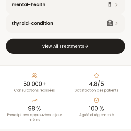
💊
mental-health
🏥
thyroid-condition
View All Treatments
50 000+
4,8/5
Consultations réalisées
Satisfaction des patients
98 %
100 %
Prescriptions approuvées le jour
Agréé et réglementé
même