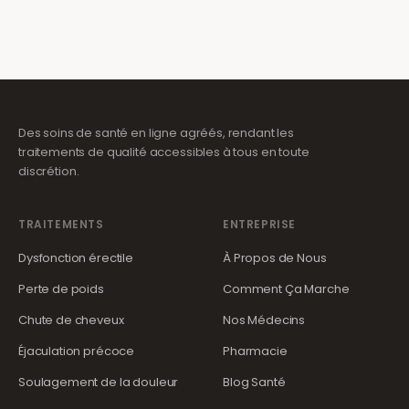
Des soins de santé en ligne agréés, rendant les
traitements de qualité accessibles à tous en toute
discrétion.
TRAITEMENTS
ENTREPRISE
Dysfonction érectile
À Propos de Nous
Perte de poids
Comment Ça Marche
Chute de cheveux
Nos Médecins
Éjaculation précoce
Pharmacie
Soulagement de la douleur
Blog Santé