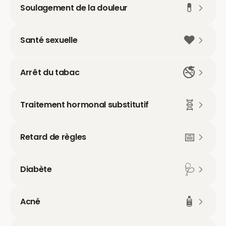
💊
Soulagement de la douleur
❤️
Santé sexuelle
🚭
Arrêt du tabac
🧬
Traitement hormonal substitutif
📅
Retard de règles
🩺
Diabète
🧴
Acné