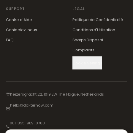
SUPPORT
LEGAL
Centre d'Aide
Politique de Confidentialité
Contactez-nous
Conditions d'Utilisation
FAQ
Sharps Disposal
Complaints
Cookie Settings
Keizersgracht 22, 1019 EW The Hague, Netherlands
hello@dokternow.com
001-855-909-0700
📞