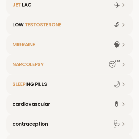
✈️
JET
LAG
🔬
LOW
TESTOSTERONE
🧠
MIGRAINE
😴
NARCOLEPSY
🌙
SLEEP
ING PILLS
💊
cardiovascular
🩺
contraception