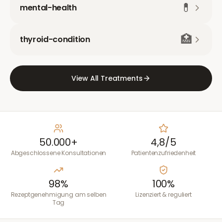
💊
mental-health
🏥
thyroid-condition
View All Treatments
50.000+
4,8/5
Abgeschlossene Konsultationen
Patientenzufriedenheit
98%
100%
Rezeptgenehmigung am selben
Lizenziert & reguliert
Tag