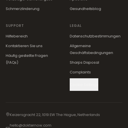
Schmerzlinderung
Gesundheitsblog
SUPPORT
LEGAL
Hilfebereich
Datenschutzbestimmungen
Kontaktieren Sie uns
Allgemeine
Geschäftsbedingungen
Häufig gestellte Fragen
(FAQs)
Sharps Disposal
Complaints
Cookie Settings
Keizersgracht 22, 1019 EW The Hague, Netherlands
hello@dokternow.com