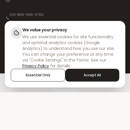
001-855-909-0700
📞
We value your privacy
We use essential cookies for site functionality
and optional analytics cookies (Google
Bei DokterNow arbeiten wir mit vollständig registrierten Ärzten und
Analytics) to understand how you use our site.
Apotheken sowie erfahrenen medizinischen Fachkräften zusammen, um
You can change your preference at any time
sicherzustellen, dass Ihre Rezepte sicher und mit größter Sorgfalt
via "Cookie Settings" in the footer. See our
verwaltet werden. Unsere registrierten unabhängigen Verschreiber
Privacy Policy
for details.
übernehmen alle Konsultationen und Verschreibungen. Unsere
Partnerapotheken kümmern sich um die Abgabe und den Versand der
Essential Only
Accept All
Medikamente.
Home
Treatments
Chat
Alerts
Sign in
© 2026 DokterNow. Alle Rechte vorbehalten.
Staff Portal
AMEX