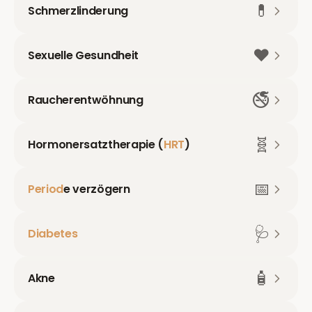
💊
Schmerzlinderung
❤️
Sexuelle Gesundheit
🚭
Raucherentwöhnung
🧬
Hormonersatztherapie (
HRT
)
📅
Period
e verzögern
🩺
Diabetes
🧴
Akne