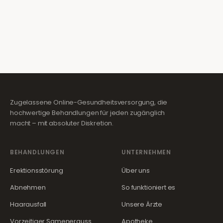
Zugelassene Online-Gesundheitsversorgung, die
hochwertige Behandlungen für jeden zugänglich
macht – mit absoluter Diskretion.
BEHANDLUNGEN
UNTERNEHMEN
Erektionsstörung
Über uns
Abnehmen
So funktioniert es
Haarausfall
Unsere Ärzte
Vorzeitiger Samenerguss
Apotheke