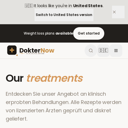
🇺🇸
It looks like you're in
United States
.
Switch to
United States
version
Weight loss plans
available
Get started
🇩🇪
Our
treatments
Entdecken Sie unser Angebot an klinisch
erprobten Behandlungen. Alle Rezepte werden
von lizenzierten Ärzten geprüft und diskret
geliefert.