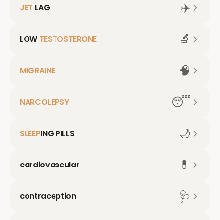
✈️
JET
LAG
🔬
LOW
TESTOSTERONE
🧠
MIGRAINE
😴
NARCOLEPSY
🌙
SLEEP
ING PILLS
💊
cardiovascular
🩺
contraception