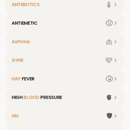
💉
ANTIBIOTICS
🤢
ANTIEMETIC
🫁
Asthma
🩷
GYNE
🤧
HAY
FEVER
🫀
HIGH
BLOOD
PRESSURE
🛡️
HIV