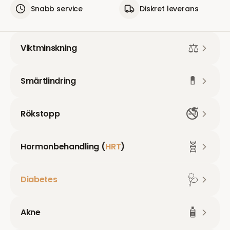
Snabb service
Diskret leverans
⚖️
Viktminskning
💊
Smärtlindring
🚭
Rökstopp
🧬
Hormonbehandling (
HRT
)
🩺
Diabetes
🧴
Akne