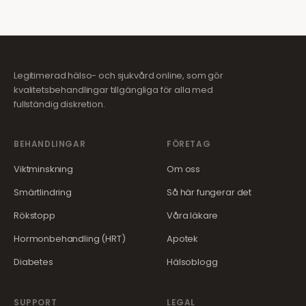
Legitimerad hälso- och sjukvård online, som gör
kvalitetsbehandlingar tillgängliga för alla med
fullständig diskretion.
BEHANDLINGAR
FÖRETAG
Viktminskning
Om oss
Smärtlindring
Så här fungerar det
Rökstopp
Våra läkare
Hormonbehandling (HRT)
Apotek
Diabetes
Hälsoblogg
SUPPORT
LEGAL