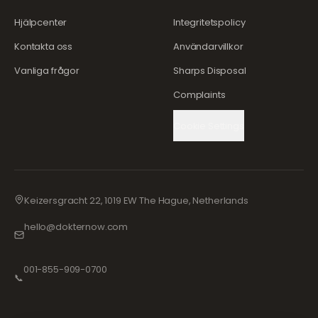
Hjälpcenter
Integritetspolicy
Kontakta oss
Användarvillkor
Vanliga frågor
Sharps Disposal
Complaints
Cookie Settings
Keizersgracht 22, 1019 EW The Hague, Netherlands
hello@dokternow.com
001-855-909-0700
📞