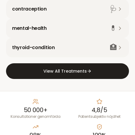
🩺
contraception
💊
mental-health
🏥
thyroid-condition
View All Treatments
50 000+
4,8/5
Konsultationer genomförda
Patientsubjektiv nöjdhet