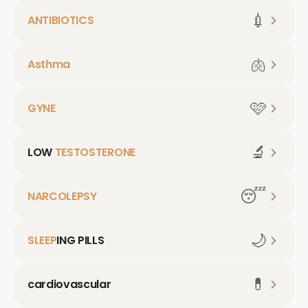
💉
ANTIBIOTICS
🫁
Asthma
🩷
GYNE
🔬
LOW
TESTOSTERONE
😴
NARCOLEPSY
🌙
SLEEP
ING PILLS
💊
cardiovascular