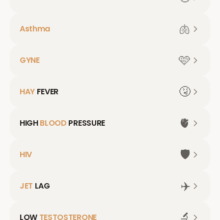
🫁
Asthma
🩷
GYNE
🤧
HAY
FEVER
🫀
HIGH
BLOOD
PRESSURE
🛡️
HIV
✈️
JET
LAG
🔬
LOW
TESTOSTERONE