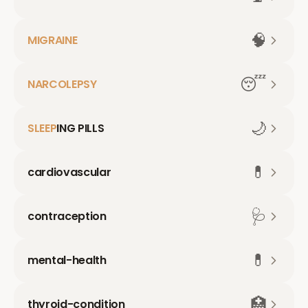
🧠
MIGRAINE
😴
NARCOLEPSY
🌙
SLEEP
ING PILLS
💊
cardiovascular
🩺
contraception
💊
mental-health
🏥
thyroid-condition