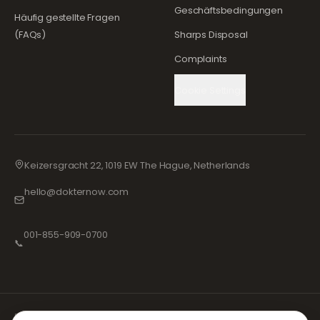
Geschäftsbedingungen
Häufig gestellte Fragen
(FAQs)
Sharps Disposal
Complaints
Cookie Settings
Keizersgracht 22, 1019 EW The Hague, Netherlands
hello@dokternow.com
001-855-909-0700
📞
Bei DokterNow arbeiten wir mit vollständig registrierten Ärzten und