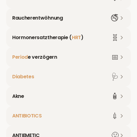
🚭
Raucherentwöhnung
🧬
Hormonersatztherapie (
HRT
)
📅
Period
e verzögern
🩺
Diabetes
🧴
Akne
💉
ANTIBIOTICS
🤢
ANTIEMETIC