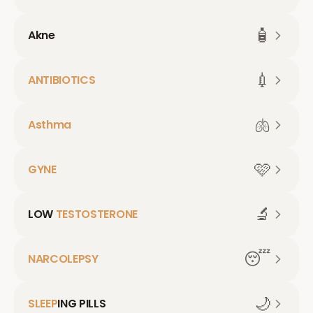
🧴
Akne
💉
ANTIBIOTICS
🫁
Asthma
🩷
GYNE
🔬
LOW
TESTOSTERONE
😴
NARCOLEPSY
🌙
SLEEP
ING PILLS