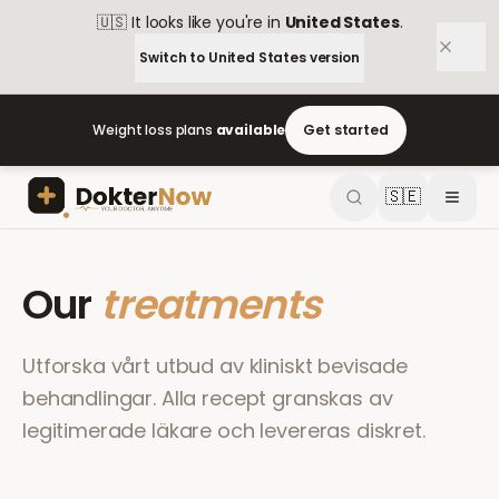
🇺🇸
It looks like you're in
United States
.
Switch to
United States
version
Weight loss plans
available
Get started
🇸🇪
Our
treatments
Utforska vårt utbud av kliniskt bevisade
behandlingar. Alla recept granskas av
legitimerade läkare och levereras diskret.