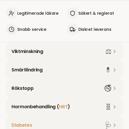
Legitimerade läkare
Säkert & reglerat
Snabb service
Diskret leverans
⚖️
Viktminskning
💊
Smärtlindring
🚭
Rökstopp
🧬
Hormonbehandling (
HRT
)
🩺
Diabetes