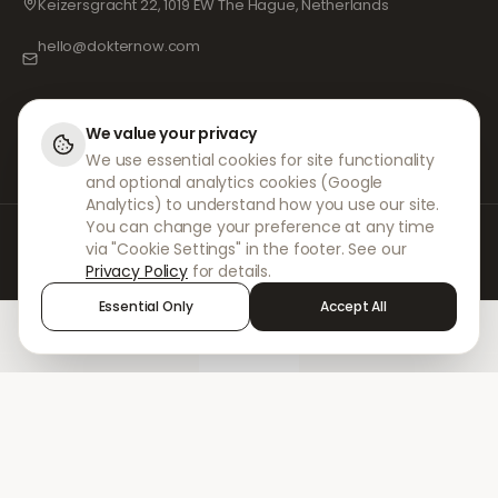
Keizersgracht 22, 1019 EW The Hague, Netherlands
hello@dokternow.com
001-855-909-0700
📞
We value your privacy
We use essential cookies for site functionality
and optional analytics cookies (Google
Analytics) to understand how you use our site.
You can change your preference at any time
På DokterNow samarbetar vi med legitimerade läkare, apotek och erfaren
via "Cookie Settings" in the footer. See our
medicinsk personal för att säkerställa att dina recept hanteras säkert
Privacy Policy
for details.
och med största omsorg. Våra registrerade oberoende receptförskrivare
sköter alla konsultationer och recept. Våra partnerapotek ansvarar för
Essential Only
Accept All
expediering och leverans av läkemedel.
Home
Treatments
Chat
Alerts
Sign in
© 2026 DokterNow. Alla rättigheter förbehållna.
Staff Portal
AMEX