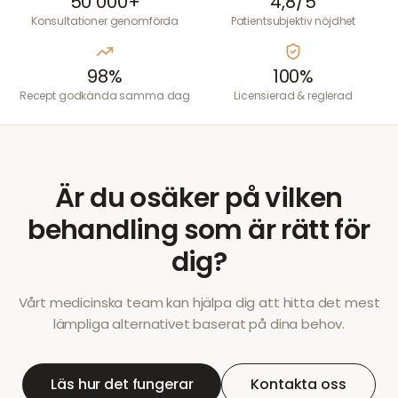
50 000+
4,8/5
Konsultationer genomförda
Patientsubjektiv nöjdhet
98%
100%
Recept godkända samma dag
Licensierad & reglerad
Är du osäker på vilken
behandling som är rätt för
dig?
Vårt medicinska team kan hjälpa dig att hitta det mest
lämpliga alternativet baserat på dina behov.
Läs hur det fungerar
Kontakta oss