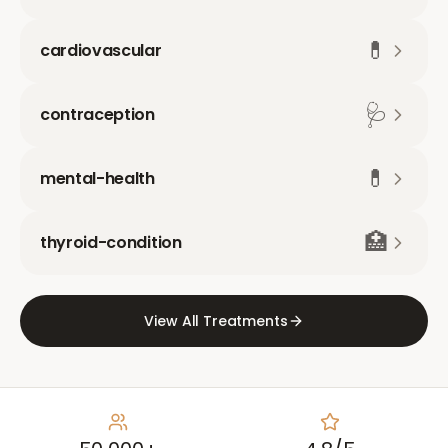
💊
cardiovascular
🩺
contraception
💊
mental-health
🏥
thyroid-condition
View All Treatments