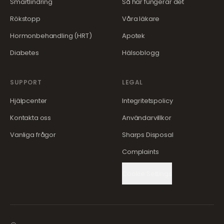
Smärtlindring
Så här fungerar det
Rökstopp
Våra läkare
Hormonbehandling (HRT)
Apotek
Diabetes
Hälsoblogg
SUPPORT
LEGAL
Hjälpcenter
Integritetspolicy
Kontakta oss
Användarvillkor
Vanliga frågor
Sharps Disposal
Complaints
Cookie Settings