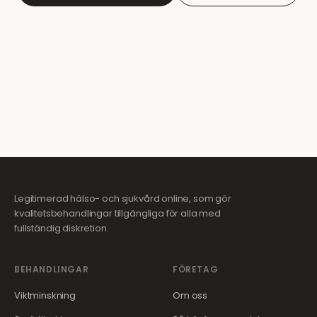
Legitimerad hälso- och sjukvård online, som gör
kvalitetsbehandlingar tillgängliga för alla med
fullständig diskretion.
BEHANDLINGAR
FÖRETAG
Viktminskning
Om oss