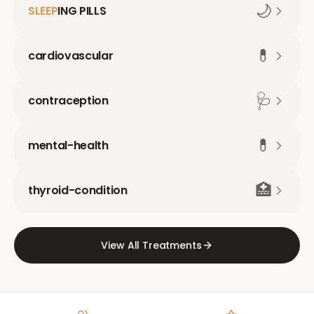
🌙
SLEEP
ING PILLS
💊
cardiovascular
🩺
contraception
💊
mental-health
🏥
thyroid-condition
View All Treatments