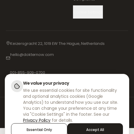
Cookie Settings
Keizersgracht 22, 1019 EW The Hague, Netherlands
hello@dokternow.com
001-855-909-0700
📞
We value your privacy
We use essential cookies for site functionality
and optional analytics cookies (Google
Analytics) to understand how you use our site.
Na DokterNow, trabalhamos com médicos e farmácias totalmente
You can change your preference at any time
registados e profissionais de saúde experientes para garantir que as
via "Cookie Settings" in the footer. See our
suas prescrições sejam geridas de forma segura e com o máximo
Privacy Policy
for details.
cuidado. Os nossos prescritores independentes registados tratam de
todas as consultas e prescrições. As nossas farmácias parceiras
Essential Only
Accept All
tratam da dispensa e do envio de medicamentos.