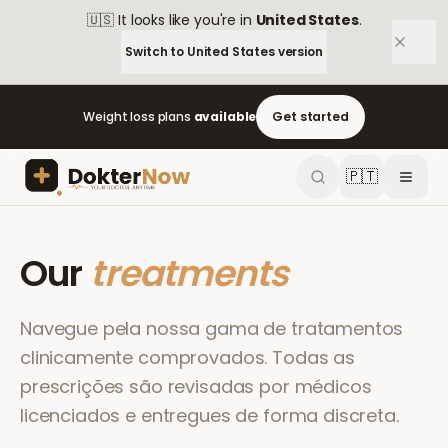
🇺🇸
It looks like you're in
United States
.
Switch to
United States
version
Weight loss plans
available
Get started
🇵🇹
Our
treatments
Navegue pela nossa gama de tratamentos
clinicamente comprovados. Todas as
prescrições são revisadas por médicos
licenciados e entregues de forma discreta.