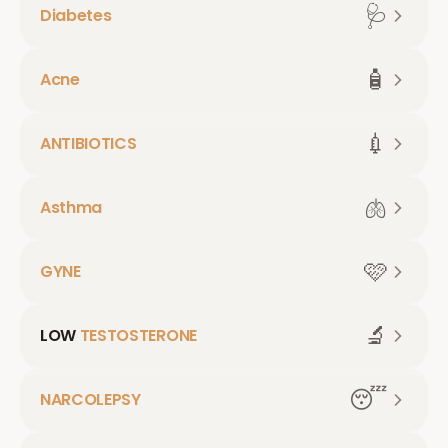
🩺
Diabetes
🧴
Acne
💉
ANTIBIOTICS
🫁
Asthma
🩷
GYNE
🔬
LOW
TESTOSTERONE
😴
NARCOLEPSY