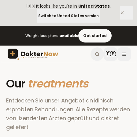
🇺🇸
It looks like you're in
United States
.
Switch to
United States
version
Weight loss plans
available
Get started
🇩🇪
Our
treatments
Entdecken Sie unser Angebot an klinisch
erprobten Behandlungen. Alle Rezepte werden
von lizenzierten Ärzten geprüft und diskret
geliefert.