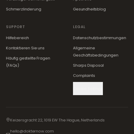
Schmerzlinderung
Gesundheitsblog
SUPPORT
LEGAL
Hilfebereich
Datenschutzbestimmungen
Kontaktieren Sie uns
Allgemeine
Geschäftsbedingungen
Häufig gestellte Fragen
(FAQs)
Sharps Disposal
Complaints
Cookie Settings
Keizersgracht 22, 1019 EW The Hague, Netherlands
hello@dokternow.com