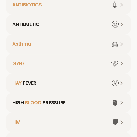
💉
ANTIBIOTICS
🤢
ANTIEMETIC
🫁
Asthma
🩷
GYNE
🤧
HAY
FEVER
🫀
HIGH
BLOOD
PRESSURE
🛡️
HIV