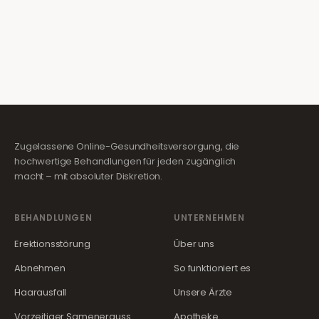
Zugelassene Online-Gesundheitsversorgung, die
hochwertige Behandlungen für jeden zugänglich
macht – mit absoluter Diskretion.
BEHANDLUNGEN
UNTERNEHMEN
Erektionsstörung
Über uns
Abnehmen
So funktioniert es
Haarausfall
Unsere Ärzte
Vorzeitiger Samenerguss
Apotheke