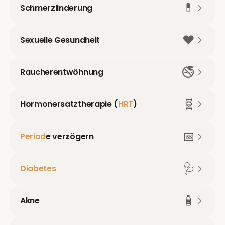
💊
Schmerzlinderung
❤️
Sexuelle Gesundheit
🚭
Raucherentwöhnung
🧬
Hormonersatztherapie (
HRT
)
📅
Period
e verzögern
🩺
Diabetes
🧴
Akne