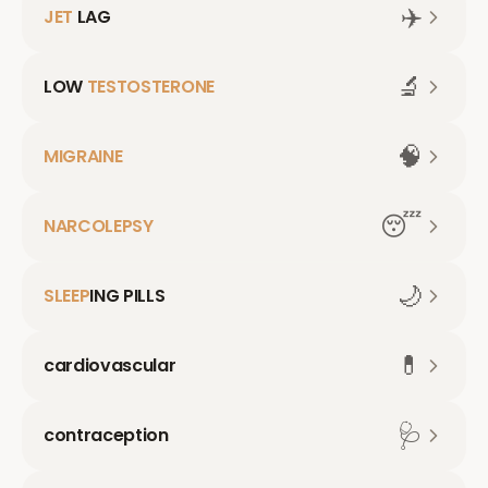
✈️
JET
LAG
🔬
LOW
TESTOSTERONE
🧠
MIGRAINE
😴
NARCOLEPSY
🌙
SLEEP
ING PILLS
💊
cardiovascular
🩺
contraception