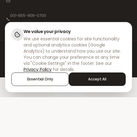
001-855-909-0700
📞
We value your privacy
We use essential cookies for site functionality
and optional analytics cookies (Google
Bei DokterNow arbeiten wir mit vollständig registrierten Ärzten und
Analytics) to understand how you use our site.
Apotheken sowie erfahrenen medizinischen Fachkräften zusammen, um
You can change your preference at any time
sicherzustellen, dass Ihre Rezepte sicher und mit größter Sorgfalt
via "Cookie Settings" in the footer. See our
verwaltet werden. Unsere registrierten unabhängigen Verschreiber
Privacy Policy
for details.
übernehmen alle Konsultationen und Verschreibungen. Unsere
Partnerapotheken kümmern sich um die Abgabe und den Versand der
Essential Only
Accept All
Medikamente.
Home
Treatments
Chat
Alerts
Sign in
© 2026 DokterNow. Alle Rechte vorbehalten.
Staff Portal
AMEX