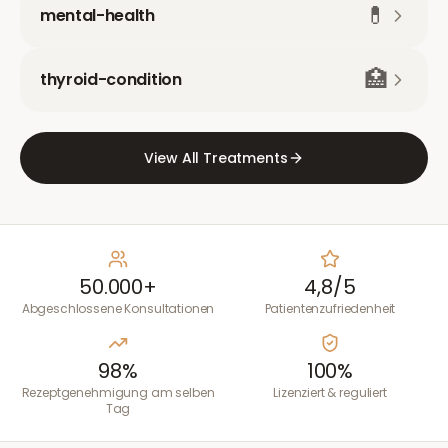
💊
mental-health
🏥
thyroid-condition
View All Treatments
50.000+
4,8/5
Abgeschlossene Konsultationen
Patientenzufriedenheit
98%
100%
Rezeptgenehmigung am selben
Lizenziert & reguliert
Tag