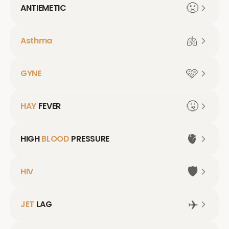
🤢
ANTIEMETIC
🫁
Asthma
🩷
GYNE
🤧
HAY
FEVER
🫀
HIGH
BLOOD
PRESSURE
🛡️
HIV
✈️
JET
LAG