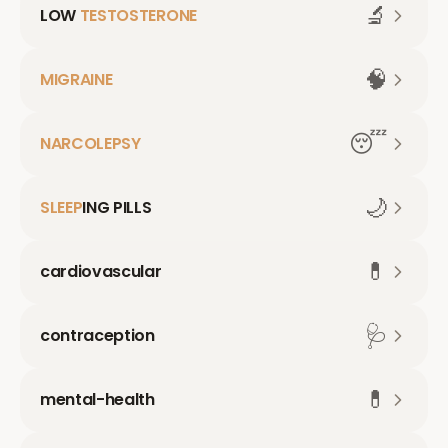
🔬
LOW
TESTOSTERONE
🧠
MIGRAINE
😴
NARCOLEPSY
🌙
SLEEP
ING PILLS
💊
cardiovascular
🩺
contraception
💊
mental-health