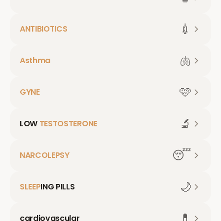
💉
ANTIBIOTICS
🫁
Asthma
🩷
GYNE
🔬
LOW
TESTOSTERONE
😴
NARCOLEPSY
🌙
SLEEP
ING PILLS
💊
cardiovascular