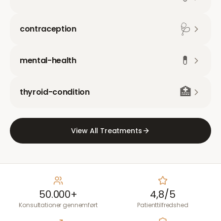
🩺
contraception
💊
mental-health
🏥
thyroid-condition
View All Treatments
50.000+
4,8/5
Konsultationer gennemført
Patienttilfredshed