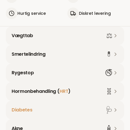
Hurtig service
Diskret levering
⚖️
Vægttab
💊
Smertelindring
🚭
Rygestop
🧬
Hormonbehandling (
HRT
)
🩺
Diabetes
🧴
Akne