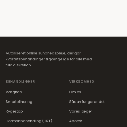
Autoriseret online sundhedspleje, der gør
kvalitetsbehandlinger tilgængelige for alle med
fuld diskretion.
BEHANDLINGER
VIRKSOMHED
Vægttab
Om os
Smertelindring
Sådan fungerer det
Rygestop
Vores læger
Hormonbehandling (HRT)
Apotek