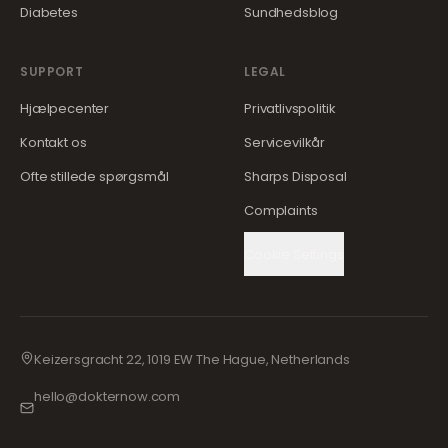
Diabetes
Sundhedsblog
SUPPORT
LEGAL
Hjælpecenter
Privatlivspolitik
Kontakt os
Servicevilkår
Ofte stillede spørgsmål
Sharps Disposal
Complaints
Cookie Settings
Keizersgracht 22, 1019 EW The Hague, Netherlands
hello@dokternow.com