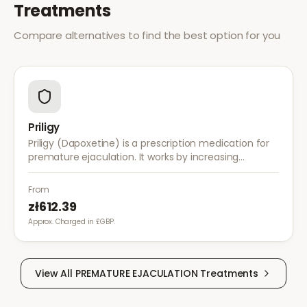
Treatments
Compare alternatives to find the best option for you
Priligy
Priligy (Dapoxetine) is a prescription medication for
premature ejaculation. It works by increasing
serotonin activity in the brain, helping to delay
ejaculation and improve control.
From
zł612.39
Approx. Charged in £GBP.
View All
PREMATURE EJACULATION
Treatments