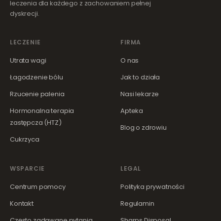
leczenia dla każdego z zachowaniem pełnej
dyskrecji.
LECZENIE
FIRMA
Utrata wagi
O nas
Łagodzenie bólu
Jak to działa
Rzucenie palenia
Nasi lekarze
Hormonalna terapia
Apteka
zastępcza (HTZ)
Blog o zdrowiu
Cukrzyca
WSPARCIE
LEGAL
Centrum pomocy
Polityka prywatności
Kontakt
Regulamin
Często zadawane pytania
Sharps Disposal