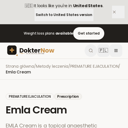
🇺🇸
It looks like you're in
United States
.
Switch to
United States
version
Weight loss plans
available
Get started
🇵🇱
Strona główna
/
Metody leczenia
/
PREMATURE EJACULATION
/
Emla Cream
PREMATURE EJACULATION
Prescription
Emla Cream
EMLA Cream is a topical anaesthetic