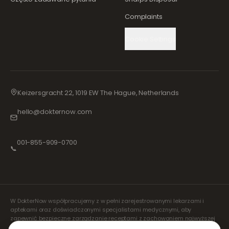
Complaints
Cookie Settings
Keizersgracht 22, 1019 EW The Hague, Netherlands
hello@dokternow.com
001-855-909-0700
📞
W DokterNow współpracujemy z w pełni zarejestrowanymi lekarzami i
aptekami oraz doświadczonymi specjalistami medycznymi, aby
zapewnić bezpieczne zarządzanie receptami z zachowaniem najwyższej
staranności. Nasi zarejestrowani, niezależni lekarze orzecznicy zajmują