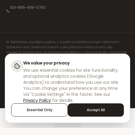
001-855-909-0700
📞
W DokterNow współpracujemy z w pełni zarejestrowanymi lekarzami i
aptekami oraz doświadczonymi specjalistami medycznymi, aby
zapewnić bezpieczne zarządzanie receptami z zachowaniem najwyższej
staranności. Nasi zarejestrowani, niezależni lekarze orzecznicy zajmują
się wszystkimi konsultacjami i wystawianiem recept. Nasze apteki
We value your privacy
partnerskie odpowiadają za wydawanie i wysyłkę leków.
We use essential cookies for site functionality
and optional analytics cookies (Google
Analytics) to understand how you use our site.
© 2026 DokterNow. Wszelkie prawa zastrzeżone.
You can change your preference at any time
Staff Portal
via "Cookie Settings" in the footer. See our
AMEX
Privacy Policy
for details.
Essential Only
Accept All
Home
Treatments
Chat
Alerts
Sign in