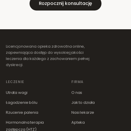
Rozpocznij konsultację
Licencjonowana opieka zdrowotna online,
zapewniająca dostęp do wysokiej jakości
leczenia dla każdego z zachowaniem pełnej
dyskrecji.
LECZENIE
FIRMA
Utrata wagi
O nas
Łagodzenie bólu
Jak to działa
Rzucenie palenia
Nasi lekarze
Hormonalna terapia
Apteka
zastępcza (HTZ)