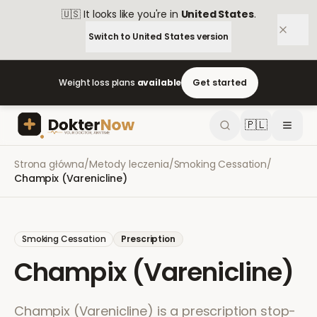
🇺🇸
It looks like you're in
United States
.
Switch to
United States
version
Weight loss plans
available
Get started
🇵🇱
Strona główna
/
Metody leczenia
/
Smoking Cessation
/
Champix (Varenicline)
Smoking Cessation
Prescription
Champix (Varenicline)
Champix (Varenicline) is a prescription stop-