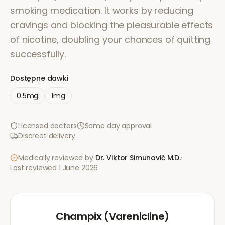
smoking medication. It works by reducing
cravings and blocking the pleasurable effects
of nicotine, doubling your chances of quitting
successfully.
Dostępne dawki
0.5mg
1mg
Licensed doctors
Same day approval
Discreet delivery
Medically reviewed by
Dr. Viktor Simunović
M.D.
·
Last reviewed
1 June 2026
Champix (Varenicline)