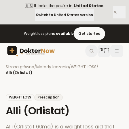
🇺🇸
It looks like you're in
United States
.
Switch to
United States
version
Weight loss plans
available
Get started
🇵🇱
Strona główna
/
Metody leczenia
/
WEIGHT LOSS
/
Alli (Orlistat)
WEIGHT LOSS
Prescription
Alli (Orlistat)
Alli (Orlistat 60mg) is a weight loss aid that