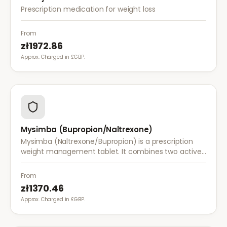
Prescription medication for weight loss
From
zł1972.86
Approx. Charged in £GBP.
Mysimba (Bupropion/Naltrexone)
Mysimba (Naltrexone/Bupropion) is a prescription
weight management tablet. It combines two active
ingredients that work together to reduce appetite
and control food cravings.
From
zł1370.46
Approx. Charged in £GBP.