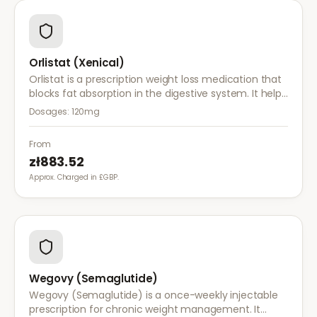
Orlistat (Xenical)
Orlistat is a prescription weight loss medication that
blocks fat absorption in the digestive system. It helps
reduce calorie intake and is used alongside diet and
Dosages:
120mg
exercise for effective weight management.
From
zł883.52
Approx. Charged in £GBP.
Wegovy (Semaglutide)
Wegovy (Semaglutide) is a once-weekly injectable
prescription for chronic weight management. It