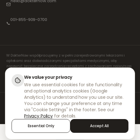
hello@dokternow.com
001-855-909-0700
📞
W DokterNow współpracujemy z w pełni zarejestrowanymi lekarzami i
aptekami oraz doświadczonymi specjalistami medycznymi, aby
zapewnić bezpieczne zarządzanie receptami z zachowaniem najwyższej
staranności. Nasi zarejestrowani, niezależni lekarze orzecznicy zajmują
się wszystkimi konsultacjami i wystawianiem recept. Nasze apteki
We value your privacy
partnerskie odpowiadają za wydawanie i wysyłkę leków.
We use essential cookies for site functionality
and optional analytics cookies (Google
Analytics) to understand how you use our site.
© 2026 DokterNow. Wszelkie prawa zastrzeżone.
You can change your preference at any time
Staff Portal
via "Cookie Settings" in the footer. See our
AMEX
Privacy Policy
for details.
Essential Only
Accept All
Home
Treatments
Chat
Alerts
Sign in