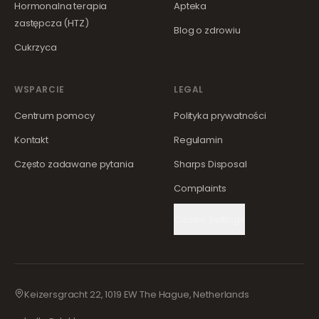
Hormonalna terapia
Apteka
zastępcza (HTZ)
Blog o zdrowiu
Cukrzyca
WSPARCIE
LEGAL
Centrum pomocy
Polityka prywatności
Kontakt
Regulamin
Często zadawane pytania
Sharps Disposal
Complaints
Cookie Settings
Keizersgracht 22, 1019 EW The Hague, Netherlands