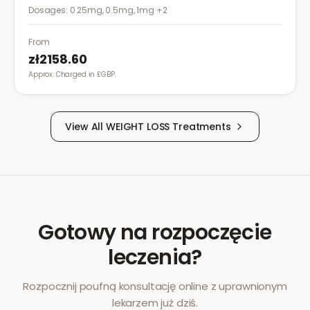
works by reducing appetite and calorie intake,
Dosages:
0.25mg, 0.5mg, 1mg
+2
clinically proven to help achieve significant weight
loss.
From
zł2158.60
Approx. Charged in £GBP.
View All
WEIGHT LOSS
Treatments
Gotowy na rozpoczęcie
leczenia?
Rozpocznij poufną konsultację online z uprawnionym
lekarzem już dziś.