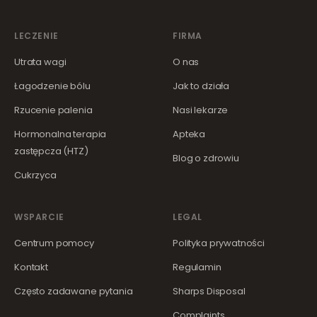
LECZENIE
FIRMA
Utrata wagi
O nas
Łagodzenie bólu
Jak to działa
Rzucenie palenia
Nasi lekarze
Hormonalna terapia
Apteka
zastępcza (HTZ)
Blog o zdrowiu
Cukrzyca
WSPARCIE
LEGAL
Centrum pomocy
Polityka prywatności
Kontakt
Regulamin
Często zadawane pytania
Sharps Disposal
Complaints