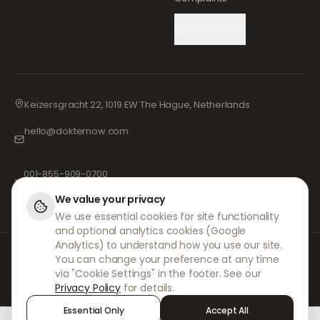
Cookie Settings
Keizersgracht 22, 1019 EW The Hague, Netherlands
hello@dokternow.com
001-855-909-0700
📞
We value your privacy
We use essential cookies for site functionality
and optional analytics cookies (Google
Analytics) to understand how you use our site.
W DokterNow współpracujemy z w pełni zarejestrowanymi lekarzami i
You can change your preference at any time
aptekami oraz doświadczonymi specjalistami medycznymi, aby
via "Cookie Settings" in the footer. See our
zapewnić bezpieczne zarządzanie receptami z zachowaniem najwyższej
Privacy Policy
for details.
staranności. Nasi zarejestrowani, niezależni lekarze orzecznicy zajmują
się wszystkimi konsultacjami i wystawianiem recept. Nasze apteki
Essential Only
Accept All
partnerskie odpowiadają za wydawanie i wysyłkę leków.