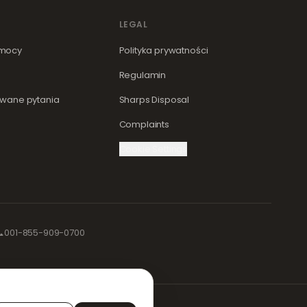
LEGAL
mocy
Polityka prywatności
Regulamin
wane pytania
Sharps Disposal
Complaints
Cookie Settings

001-855-909-0700
zne