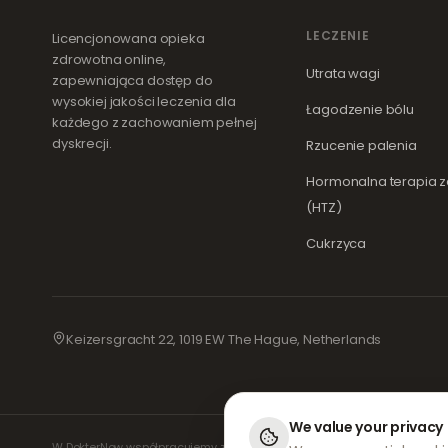
LECZENIE
Licencjonowana opieka
zdrowotna online,
Utrata wagi
zapewniająca dostęp do
wysokiej jakości leczenia dla
Łagodzenie bólu
każdego z zachowaniem pełnej
dyskrecji.
Rzucenie palenia
Hormonalna terapia 
(HTZ)
Cukrzyca
Keizersgracht 22, 1019 EW The Hague, Netherlands
We value your privacy
W DokterNow współpracujemy z w pełni zarejestrowanymi lekarzami i 