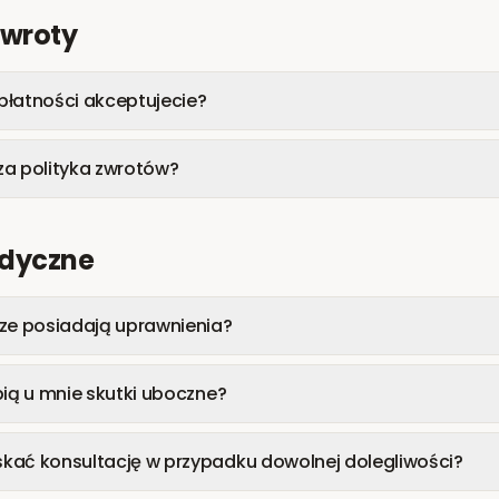
zwroty
płatności akceptujecie?
za polityka zwrotów?
edyczne
rze posiadają uprawnienia?
pią u mnie skutki uboczne?
kać konsultację w przypadku dowolnej dolegliwości?