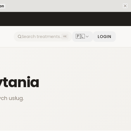
ion
🇵🇱
LOGIN
⌘K
ytania
ch usług.