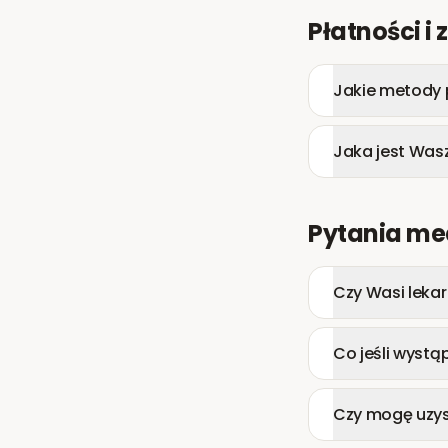
Płatności i 
Jakie metody 
Jaka jest Was
Pytania m
Czy Wasi leka
Co jeśli wystą
Czy mogę uzys