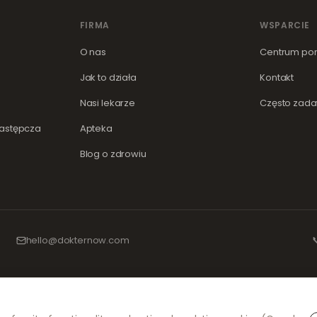
FIRMA
WSPARCIE
O nas
Centrum po
Jak to działa
Kontakt
Nasi lekarze
Często zada
zastępcza
Apteka
Blog o zdrowiu
hello@dokternow.com

aptekami oraz doświadczonymi specjalistami medycznymi, aby zapewnić bezpiec