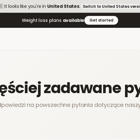
🇸
It looks like you're in
United States
.
Switch to
United States
vers
Weight loss plans
available
Get started
ęściej zadawane p
dpowiedzi na powszechne pytania dotyczące naszy