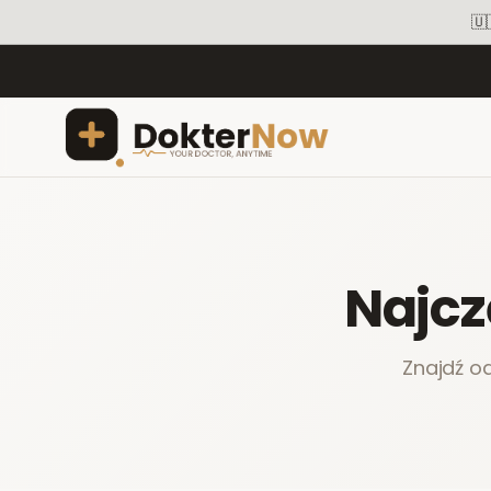
🇺
Najcz
Znajdź o