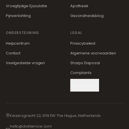
Vroegtijdige Ejaculatie
Apotheek
Pijnverlichting
Gezondheidsblog
ONDERSTEUNING
LEGAL
Helpcentrum
Privacybeleid
Contact
Algemene voorwaarden
Veelgestelde vragen
Sharps Disposal
Complaints
Cookie Settings
Keizersgracht 22, 1019 EW The Hague, Netherlands
hello@dokternow.com