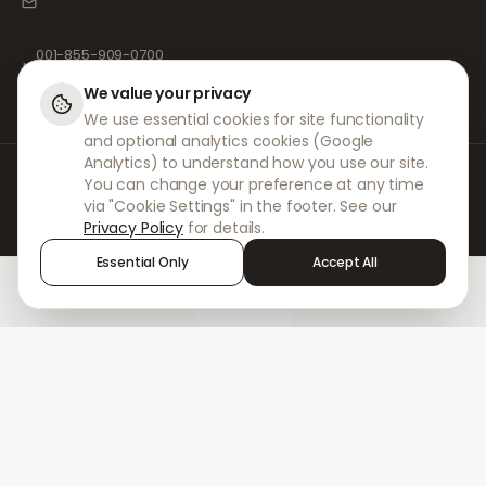
001-855-909-0700
📞
We value your privacy
We use essential cookies for site functionality
and optional analytics cookies (Google
Analytics) to understand how you use our site.
Bij DokterNow werken we met volledig geregistreerde artsen en apotheken
You can change your preference at any time
en ervaren medische professionals om ervoor te zorgen dat uw
via "Cookie Settings" in the footer. See our
voorschriften veilig en met de grootste zorg worden beheerd. Onze
Privacy Policy
for details.
geregistreerde onafhankelijke voorschrijvers verzorgen alle consulten en
recepten. Onze partnerapotheken verzorgen de verstrekking en
Essential Only
Accept All
verzending van medicijnen.
Home
Treatments
Chat
Alerts
Sign in
© 2026 DokterNow. Alle rechten voorbehouden.
Staff Portal
AMEX