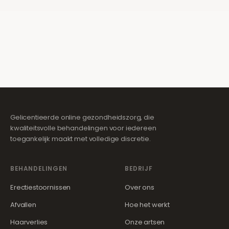
Gelicentieerde online gezondheidszorg, die
kwaliteitsvolle behandelingen voor iedereen
toegankelijk maakt met volledige discretie.
BEHANDELINGEN
BEDRIJF
Erectiestoornissen
Over ons
Afvallen
Hoe het werkt
Haarverlies
Onze artsen