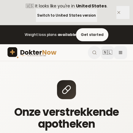
🇺🇸
It looks like you're in
United States
.
Switch to
United States
version
Weight loss plans
available
Get started
🇳🇱
Onze verstrekkende
apotheken