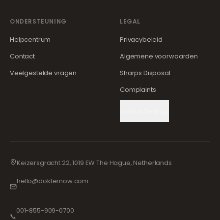
ONDERSTEUNING
LEGAL
Helpcentrum
Privacybeleid
Contact
Algemene voorwaarden
Veelgestelde vragen
Sharps Disposal
Complaints
Cookie Settings
Keizersgracht 22, 1019 EW The Hague, Netherlands
hello@dokternow.com
001-855-909-0700
📞