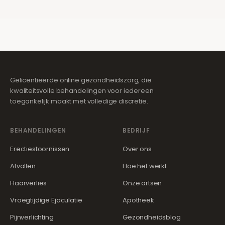
Gelicentieerde online gezondheidszorg, die
kwaliteitsvolle behandelingen voor iedereen
toegankelijk maakt met volledige discretie.
BEHANDELINGEN
BEDRIJF
Erectiestoornissen
Over ons
Afvallen
Hoe het werkt
Haarverlies
Onze artsen
Vroegtijdige Ejaculatie
Apotheek
Pijnverlichting
Gezondheidsblog