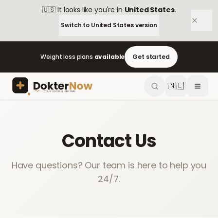
🇺🇸
It looks like you're in
United States
.
Switch to
United States
version
Weight loss plans
available
Get started
🇳🇱
Contact Us
Have questions? Our team is here to help you
24/7.