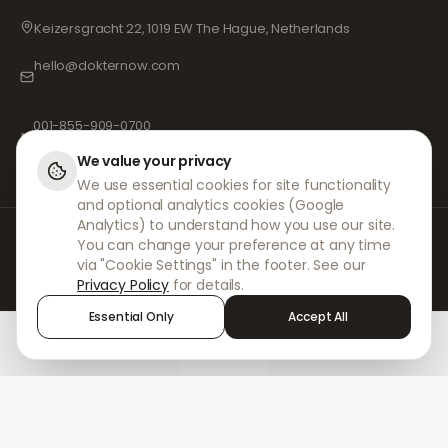
Keizersgracht 22, 1019 EW The Hague, Netherlands
hello@dokternow.com
001-855-909-0700
📞
We value your privacy
We use essential cookies for site functionality
and optional analytics cookies (Google
Analytics) to understand how you use our site.
Bij DokterNow werken we met volledig geregistreerde artsen en apotheken
You can change your preference at any time
en ervaren medische professionals om ervoor te zorgen dat uw
via "Cookie Settings" in the footer. See our
voorschriften veilig en met de grootste zorg worden beheerd. Onze
Privacy Policy
for details.
geregistreerde onafhankelijke voorschrijvers verzorgen alle consulten en
recepten. Onze partnerapotheken verzorgen de verstrekking en
Essential Only
Accept All
verzending van medicijnen.
Home
Treatments
Chat
Alerts
Sign in
© 2026 DokterNow. Alle rechten voorbehouden.
Staff Portal
AMEX