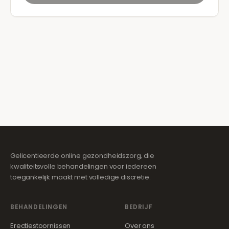
Gelicentieerde online gezondheidszorg, die
kwaliteitsvolle behandelingen voor iedereen
toegankelijk maakt met volledige discretie.
BEHANDELINGEN
BEDRIJF
Erectiestoornissen
Over ons